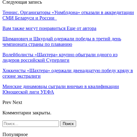
Следующая запись
Теннис. Организаторы «Уимблдона» отказали в аккредитации
СМИ Беларуси и России
Вам также могут понравиться
Еще от автора
Шиманович и Шкурдай одержали победы в третий день
чемпионата страны по плаванию
Волейболисты «Шахтера» крупно обыграли одного из
лидеров российской Суперлиги
Хоккеисты «Шахтера» одержали двенадцатую победу кряду в
сезоне экстралиги
Минские динамовцы сыграли вничью в квалификации
Юношеской лиги УЕФА
Prev
Next
Комментарии закрыты.
Популярное