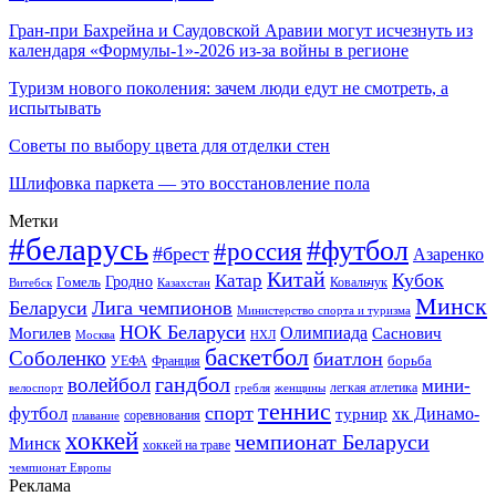
Гран-при Бахрейна и Саудовской Аравии могут исчезнуть из
календаря «Формулы-1»-2026 из-за войны в регионе
Туризм нового поколения: зачем люди едут не смотреть, а
испытывать
Советы по выбору цвета для отделки стен
Шлифовка паркета — это восстановление пола
Метки
#беларусь
#футбол
#россия
#брест
Азаренко
Китай
Кубок
Катар
Гомель
Гродно
Казахстан
Ковальчук
Витебск
Минск
Беларуси
Лига чемпионов
Министерство спорта и туризма
НОК Беларуси
Олимпиада
Могилев
Саснович
Москва
НХЛ
баскетбол
Соболенко
биатлон
борьба
УЕФА
Франция
гандбол
волейбол
мини-
легкая атлетика
гребля
женщины
велоспорт
теннис
спорт
футбол
хк Динамо-
турнир
соревнования
плавание
хоккей
чемпионат Беларуси
Минск
хоккей на траве
чемпионат Европы
Реклама