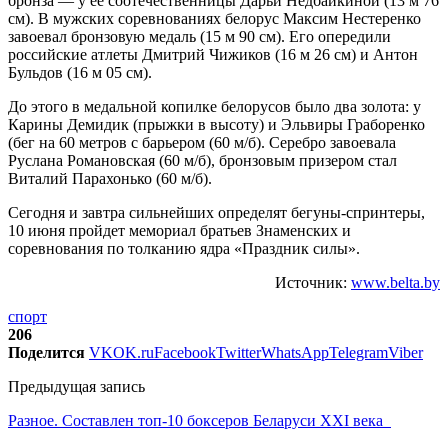
бронза — у ее соотечественницы Дарьи Недбайкиной (13 м 76
см). В мужских соревнованиях белорус Максим Нестеренко
завоевал бронзовую медаль (15 м 90 см). Его опередили
российские атлеты Дмитрий Чижиков (16 м 26 см) и Антон
Бульдов (16 м 05 см).
До этого в медальной копилке белорусов было два золота: у
Карины Демидик (прыжки в высоту) и Эльвиры Граборенко
(бег на 60 метров с барьером (60 м/б). Серебро завоевала
Руслана Романовская (60 м/б), бронзовым призером стал
Виталий Парахонько (60 м/б).
Сегодня и завтра сильнейших определят бегуны-спринтеры,
10 июня пройдет мемориал братьев Знаменских и
соревнования по толканию ядра «Праздник силы».
Источник:
www.belta.by
спорт
206
Поделится
VK
OK.ru
Facebook
Twitter
WhatsApp
Telegram
Viber
Предыдущая запись
Разное. Составлен топ-10 боксеров Беларуси XXI века