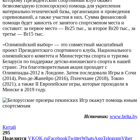
которому Президентский спортивный клуб окажет
безвозмездную (спонсорскую) помощь для укрепления
материально-технической базы, организации и проведения
соревнований, а также участия в них. Сумма финансовой
помощи будет зависеть от занятого спортсменом места и
составит: за первое место — Br25 тыс., за второе Br20 тыс., за
третье — Br15 тыс.
«Олимпийский выбор» — это совместный масштабный
проект Президентского спортивного клуба, Национального
олимпийского комитета и Министерства спорта и туризма
Беларуси по поддержке детско-юношеского спорта в нашей
стране. Эта благотворительная акция проходит с
Олимпиады-2012 в Лондоне. Затем последовали Игры в Сочи
(2014), Рио-де-Жанейро (2016), Пхенчхане (2018), Токио
(2021), а также II Европейские игры, которые проходили в
Минске в 2019 году.
Источник:
www.belta.by
Китай
295
Поделится
VK
OK.ru
Facebook
Twitter
WhatsApp
Telegram
Viber