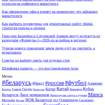
психология цифрового маркетинга
Как оформление офиса влияет на конверсию: что забывают
маркетологи
Как выбрать подрядчика для демонтажных работ: digital-
стратегия поиска и оценки
Гран-при Бахрейна и Саудовской Аравии могут исчезнуть из
календаря «Формулы-1»-2026 из-за войны в регионе
Туризм нового поколения: зачем люди едут не смотреть, а
испытывать
Советы по выбору цвета для отделки стен
Шлифовка паркета — это восстановление пола
Метки
#беларусь
#футбол
#россия
#брест
Азаренко
Китай
Кубок
Катар
Гомель
Гродно
Казахстан
Ковальчук
Витебск
Минск
Беларуси
Лига чемпионов
Министерство спорта и туризма
НОК Беларуси
Олимпиада
Могилев
Саснович
Москва
НХЛ