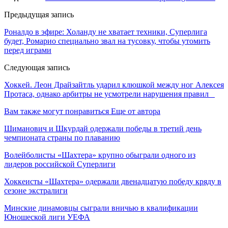
Предыдущая запись
Роналдо в эфире: Холанду не хватает техники, Суперлига
будет, Ромарио специально звал на тусовку, чтобы утомить
перед играми
Следующая запись
Хоккей. Леон Драйзайтль ударил клюшкой между ног Алексея
Протаса, однако арбитры не усмотрели нарушения правил
Вам также могут понравиться
Еще от автора
Шиманович и Шкурдай одержали победы в третий день
чемпионата страны по плаванию
Волейболисты «Шахтера» крупно обыграли одного из
лидеров российской Суперлиги
Хоккеисты «Шахтера» одержали двенадцатую победу кряду в
сезоне экстралиги
Минские динамовцы сыграли вничью в квалификации
Юношеской лиги УЕФА