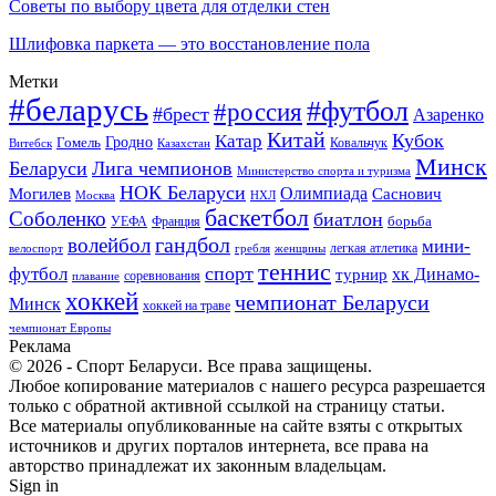
Советы по выбору цвета для отделки стен
Шлифовка паркета — это восстановление пола
Метки
#беларусь
#футбол
#россия
#брест
Азаренко
Китай
Кубок
Катар
Гомель
Гродно
Казахстан
Ковальчук
Витебск
Минск
Беларуси
Лига чемпионов
Министерство спорта и туризма
НОК Беларуси
Олимпиада
Могилев
Саснович
Москва
НХЛ
баскетбол
Соболенко
биатлон
борьба
УЕФА
Франция
гандбол
волейбол
мини-
легкая атлетика
гребля
женщины
велоспорт
теннис
спорт
футбол
хк Динамо-
турнир
соревнования
плавание
хоккей
чемпионат Беларуси
Минск
хоккей на траве
чемпионат Европы
Реклама
© 2026 - Спорт Беларуси. Все права защищены.
Любое копирование материалов с нашего ресурса разрешается
только с обратной активной ссылкой на страницу статьи.
Все материалы опубликованные на сайте взяты с открытых
источников и других порталов интернета, все права на
авторство принадлежат их законным владельцам.
Sign in