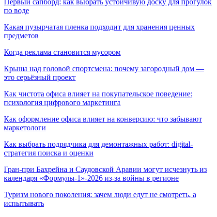
Первый сапборд: как выбрать устойчивую доску для прогулок
по воде
Какая пузырчатая пленка подходит для хранения ценных
предметов
Когда реклама становится мусором
Крыша над головой спортсмена: почему загородный дом —
это серьёзный проект
Как чистота офиса влияет на покупательское поведение:
психология цифрового маркетинга
Как оформление офиса влияет на конверсию: что забывают
маркетологи
Как выбрать подрядчика для демонтажных работ: digital-
стратегия поиска и оценки
Гран-при Бахрейна и Саудовской Аравии могут исчезнуть из
календаря «Формулы-1»-2026 из-за войны в регионе
Туризм нового поколения: зачем люди едут не смотреть, а
испытывать