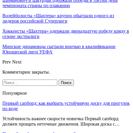
Шиманович и Шкурдай одержали победы в третий день
чемпионата страны по плаванию
Волейболисты «Шахтера» крупно обыграли одного из
лидеров российской Суперлиги
Хоккеисты «Шахтера» одержали двенадцатую победу кряду в
сезоне экстралиги
Минские динамовцы сыграли вничью в квалификации
Юношеской лиги УЕФА
Prev
Next
Комментарии закрыты.
Популярное
Первый сапборд: как выбрать устойчивую доску для прогулок
по воде
Устойчивость важнее скорости новичка Первый сапборд
должен прощать неточные движения. Широкая доска с…