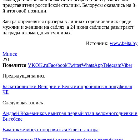
представители российской столицы. Белорусы оказались на 8-
й итоговой позиции.
Завтра определятся призеры в личных соревнованиях среди
мужчин и женщин на саблях, а 24 июня саблисты разыграют
награды в командных турнирах.
Источник:
www.belta.by
Минск
271
Поделится
VK
OK.ru
Facebook
Twitter
WhatsApp
Telegram
Viber
Предыдущая запись
Баскетболистки Венгрии и Бельгии пробились в полуфинал
ЧЕ
Следующая запись
Андрей Кожевников выиграл первый этап веломногодневки в
Витебске
Вам также могут понравиться
Еще от автора