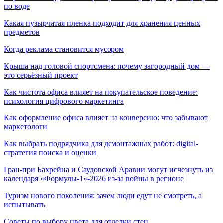
по воде
Какая пузырчатая пленка подходит для хранения ценных
предметов
Когда реклама становится мусором
Крыша над головой спортсмена: почему загородный дом —
это серьёзный проект
Как чистота офиса влияет на покупательское поведение:
психология цифрового маркетинга
Как оформление офиса влияет на конверсию: что забывают
маркетологи
Как выбрать подрядчика для демонтажных работ: digital-
стратегия поиска и оценки
Гран-при Бахрейна и Саудовской Аравии могут исчезнуть из
календаря «Формулы-1»-2026 из-за войны в регионе
Туризм нового поколения: зачем люди едут не смотреть, а
испытывать
Советы по выбору цвета для отделки стен