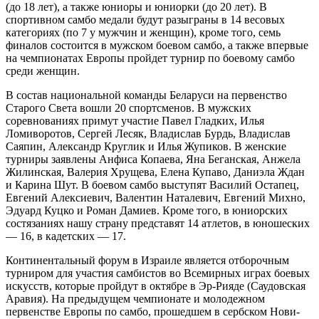
(до 18 лет), а также юниоры и юниорки (до 20 лет). В
спортивном самбо медали будут разыграны в 14 весовых
категориях (по 7 у мужчин и женщин), кроме того, семь
финалов состоится в мужском боевом самбо, а также впервые
на чемпионатах Европы пройдет турнир по боевому самбо
среди женщин.
В состав национальной команды Беларуси на первенство
Старого Света вошли 20 спортсменов. В мужских
соревнованиях примут участие Павел Гладких, Илья
Ломиворотов, Сергей Лесяк, Владислав Бурдь, Владислав
Саяпин, Александр Круглик и Илья Жупиков. В женские
турниры заявлены Анфиса Копаева, Яна Беганская, Анжела
Жилинская, Валерия Хрущева, Елена Купаво, Даниэла Ждан
и Карина Шут. В боевом самбо выступят Василий Остапец,
Евгений Алексиевич, Валентин Наталевич, Евгений Михно,
Эдуард Куцко и Роман Дамиев. Кроме того, в юниорских
состязаниях нашу страну представят 14 атлетов, в юношеских
— 16, в кадетских — 17.
Континентальный форум в Израиле является отборочным
турниром для участия самбистов во Всемирных играх боевых
искусств, которые пройдут в октябре в Эр-Рияде (Саудовская
Аравия). На предыдущем чемпионате и молодежном
первенстве Европы по самбо, прошедшем в сербском Нови-