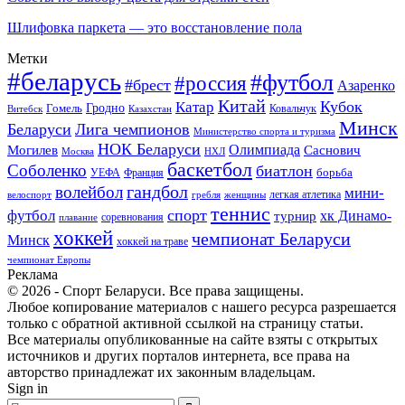
Шлифовка паркета — это восстановление пола
Метки
#беларусь
#футбол
#россия
#брест
Азаренко
Китай
Кубок
Катар
Гомель
Гродно
Казахстан
Ковальчук
Витебск
Минск
Беларуси
Лига чемпионов
Министерство спорта и туризма
НОК Беларуси
Олимпиада
Могилев
Саснович
Москва
НХЛ
баскетбол
Соболенко
биатлон
борьба
УЕФА
Франция
гандбол
волейбол
мини-
легкая атлетика
гребля
женщины
велоспорт
теннис
спорт
футбол
хк Динамо-
турнир
соревнования
плавание
хоккей
чемпионат Беларуси
Минск
хоккей на траве
чемпионат Европы
Реклама
© 2026 - Спорт Беларуси. Все права защищены.
Любое копирование материалов с нашего ресурса разрешается
только с обратной активной ссылкой на страницу статьи.
Все материалы опубликованные на сайте взяты с открытых
источников и других порталов интернета, все права на
авторство принадлежат их законным владельцам.
Sign in