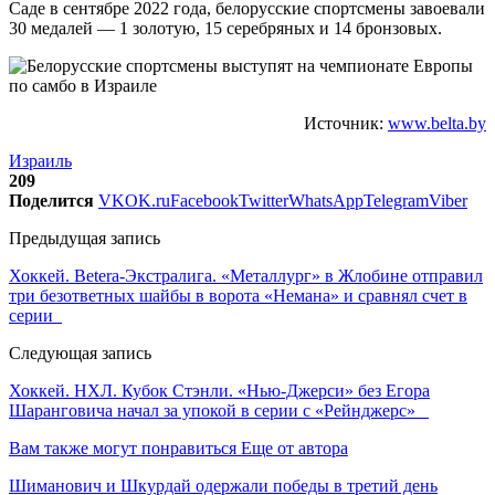
Саде в сентябре 2022 года, белорусские спортсмены завоевали
30 медалей — 1 золотую, 15 серебряных и 14 бронзовых.
Источник:
www.belta.by
Израиль
209
Поделится
VK
OK.ru
Facebook
Twitter
WhatsApp
Telegram
Viber
Предыдущая запись
Хоккей. Betera-Экстралига. «Металлург» в Жлобине отправил
три безответных шайбы в ворота «Немана» и сравнял счет в
серии
Следующая запись
Хоккей. НХЛ. Кубок Стэнли. «Нью-Джерси» без Егора
Шаранговича начал за упокой в серии с «Рейнджерс»
Вам также могут понравиться
Еще от автора
Шиманович и Шкурдай одержали победы в третий день