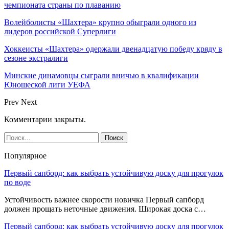
чемпионата страны по плаванию
Волейболисты «Шахтера» крупно обыграли одного из
лидеров российской Суперлиги
Хоккеисты «Шахтера» одержали двенадцатую победу кряду в
сезоне экстралиги
Минские динамовцы сыграли вничью в квалификации
Юношеской лиги УЕФА
Prev
Next
Комментарии закрыты.
Популярное
Первый сапборд: как выбрать устойчивую доску для прогулок
по воде
Устойчивость важнее скорости новичка Первый сапборд
должен прощать неточные движения. Широкая доска с…
Первый сапборд: как выбрать устойчивую доску для прогулок