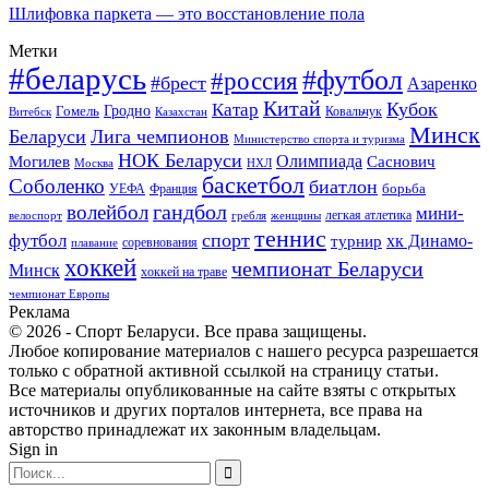
Шлифовка паркета — это восстановление пола
Метки
#беларусь
#футбол
#россия
#брест
Азаренко
Китай
Кубок
Катар
Гомель
Гродно
Казахстан
Ковальчук
Витебск
Минск
Беларуси
Лига чемпионов
Министерство спорта и туризма
НОК Беларуси
Олимпиада
Могилев
Саснович
Москва
НХЛ
баскетбол
Соболенко
биатлон
борьба
УЕФА
Франция
гандбол
волейбол
мини-
легкая атлетика
гребля
женщины
велоспорт
теннис
спорт
футбол
хк Динамо-
турнир
соревнования
плавание
хоккей
чемпионат Беларуси
Минск
хоккей на траве
чемпионат Европы
Реклама
© 2026 - Спорт Беларуси. Все права защищены.
Любое копирование материалов с нашего ресурса разрешается
только с обратной активной ссылкой на страницу статьи.
Все материалы опубликованные на сайте взяты с открытых
источников и других порталов интернета, все права на
авторство принадлежат их законным владельцам.
Sign in