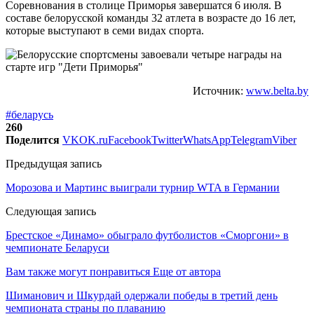
Соревнования в столице Приморья завершатся 6 июля. В
составе белорусской команды 32 атлета в возрасте до 16 лет,
которые выступают в семи видах спорта.
Источник:
www.belta.by
#беларусь
260
Поделится
VK
OK.ru
Facebook
Twitter
WhatsApp
Telegram
Viber
Предыдущая запись
Морозова и Мартинс выиграли турнир WTA в Германии
Следующая запись
Брестское «Динамо» обыграло футболистов «Сморгони» в
чемпионате Беларуси
Вам также могут понравиться
Еще от автора
Шиманович и Шкурдай одержали победы в третий день
чемпионата страны по плаванию