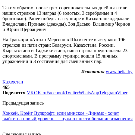
Таким образом, после трех соревновательных дней в активе
наших стрелков 13 наград (6 золотых, 3 серебряные и 4
бронзовые). Ранее победы на турнире в Казахстане одержали
Владислава Пронько (дважды), Зоя Дасько, Владимир Чернов
и Юрий Щербацевич.
На Гран-при «Алтын Мерген» в Шымкенте выступают 196
стрелков из пяти стран: Беларуси, Казахстана, России,
Кыргызстана и Таджикистана, наша страна представлена 23
спортсменами. В программу турнира вошли 15 личных
упражнений и 3 состязания для смешанных пар.
Источник:
www.belta.by
Казахстан
465
Поделится
VK
OK.ru
Facebook
Twitter
WhatsApp
Telegram
Viber
Предыдущая запись
Хоккей. Крэйг Вудкрофт: если минское «Динамо» хочет
выйти на новый уровень — нужно внести большие изменения
Следующая запись