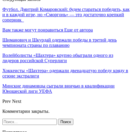
Футбол. Дмитрий Комаровский: будем стараться победить, как
и в каждой игре, но «Сморгонь» — это достаточно крепкий
соперник
Вам также могут понравиться
Еще от автора
Шиманович и Шкурдай одержали победы в третий день
чемпионата страны по плаванию
Волейболисты «Шахтера» крупно обыграли одного из
лидеров российской Суперлиги
Хоккеисты «Шахтера» одержали двенадцатую победу кряду в
сезоне экстралиги
Минские динамовцы сыграли вничью в квалификации
Юношеской лиги УЕФА
Prev
Next
Комментарии закрыты.