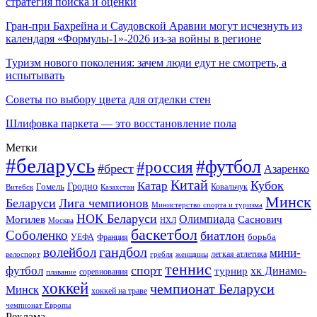
стратегия поиска и оценки
Гран-при Бахрейна и Саудовской Аравии могут исчезнуть из
календаря «Формулы-1»-2026 из-за войны в регионе
Туризм нового поколения: зачем люди едут не смотреть, а
испытывать
Советы по выбору цвета для отделки стен
Шлифовка паркета — это восстановление пола
Метки
#беларусь
#футбол
#россия
#брест
Азаренко
Китай
Кубок
Катар
Гомель
Гродно
Казахстан
Ковальчук
Витебск
Минск
Беларуси
Лига чемпионов
Министерство спорта и туризма
НОК Беларуси
Олимпиада
Могилев
Саснович
Москва
НХЛ
баскетбол
Соболенко
биатлон
борьба
УЕФА
Франция
гандбол
волейбол
мини-
легкая атлетика
гребля
женщины
велоспорт
теннис
спорт
футбол
хк Динамо-
турнир
соревнования
плавание
хоккей
чемпионат Беларуси
Минск
хоккей на траве
чемпионат Европы
Реклама