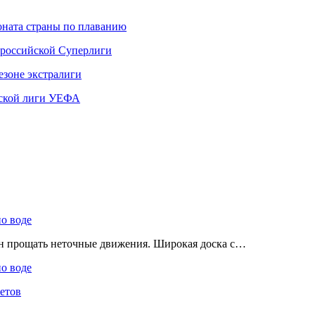
ната страны по плаванию
 российской Суперлиги
езоне экстралиги
ской лиги УЕФА
по воде
ен прощать неточные движения. Широкая доска с…
по воде
етов