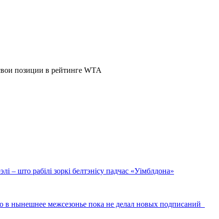
лі – што рабілі зоркі белтэнісу падчас «Уімблдона»
то в нынешнее межсезонье пока не делал новых подписаний