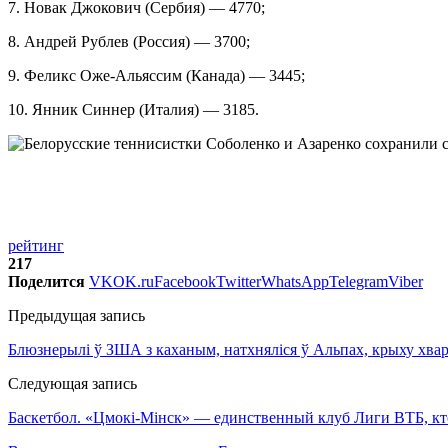
7. Новак Джокович (Сербия) — 4770;
8. Андрей Рублев (Россия) — 3700;
9. Феликс Оже-Альяссим (Канада) — 3445;
10. Янник Синнер (Италия) — 3185.
рейтинг
217
Поделится
VK
OK.ru
Facebook
Twitter
WhatsApp
Telegram
Viber
Предыдущая запись
Блюзнерылі ў ЗША з каханым, натхняліся ў Альпах, крыху хварэ
Следующая запись
Баскетбол. «Цмокі-Мінск» — единственный клуб Лиги ВТБ, к