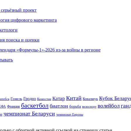
 серьёзный проект
ология цифрового маркетинга
кетологи
гия поиска и оценки
алендаря «Формулы-1»-2026 из-за войны в регионе
тывать
Китай
Кубок Белару
Катар
Гомель
Гродно
Казахстан
Ковальчук
итебск
баскетбол
ган
волейбол
биатлон
борьба
ЕФА
Франция
велоспорт
чемпионат Беларуси
ве
чемпионат Европы
олько с обратной активной ссылкой на страницу статьи.