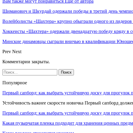
Вам также могут понравиться
Еще от автора
Шиманович и Шкурдай одержали победы в третий день чемпио
Волейболисты «Шахтера» крупно обыграли одного из лидеров
Хоккеисты «Шахтера» одержали двенадцатую победу кряду в с
Минские динамовцы сыграли вничью в квалификации Юноше
Prev
Next
Комментарии закрыты.
Популярное
Первый сапборд: как выбрать устойчивую доску для прогулок 
Устойчивость важнее скорости новичка Первый сапборд долж
Первый сапборд: как выбрать устойчивую доску для прогулок 
Какая пузырчатая пленка подходит для хранения ценных предм