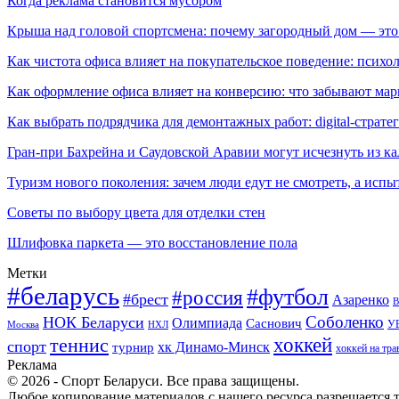
Когда реклама становится мусором
Крыша над головой спортсмена: почему загородный дом — это
Как чистота офиса влияет на покупательское поведение: псих
Как оформление офиса влияет на конверсию: что забывают мар
Как выбрать подрядчика для демонтажных работ: digital-страте
Гран-при Бахрейна и Саудовской Аравии могут исчезнуть из к
Туризм нового поколения: зачем люди едут не смотреть, а испы
Советы по выбору цвета для отделки стен
Шлифовка паркета — это восстановление пола
Метки
#беларусь
#футбол
#россия
#брест
Азаренко
В
Соболенко
НОК Беларуси
Олимпиада
Саснович
У
Москва
НХЛ
хоккей
теннис
спорт
хк Динамо-Минск
турнир
хоккей на тра
Реклама
© 2026 - Спорт Беларуси. Все права защищены.
Любое копирование материалов с нашего ресурса разрешается т