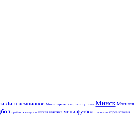
Минск
си
Лига чемпионов
Могилев
Министерство спорта и туризма
дбол
мини-футбол
легкая атлетика
соревнования
гребля
женщины
плавание