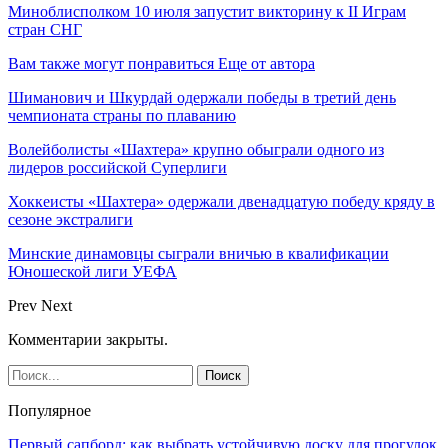
Миноблисполком 10 июля запустит викторину к II Играм
стран СНГ
Вам также могут понравиться
Еще от автора
Шиманович и Шкурдай одержали победы в третий день
чемпионата страны по плаванию
Волейболисты «Шахтера» крупно обыграли одного из
лидеров российской Суперлиги
Хоккеисты «Шахтера» одержали двенадцатую победу кряду в
сезоне экстралиги
Минские динамовцы сыграли вничью в квалификации
Юношеской лиги УЕФА
Prev
Next
Комментарии закрыты.
Популярное
Первый сапборд: как выбрать устойчивую доску для прогулок