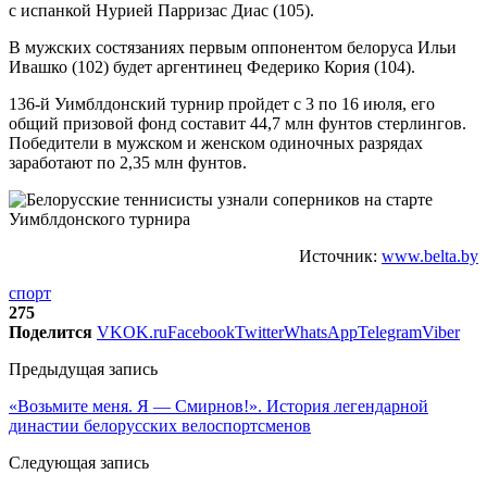
с испанкой Нурией Парризас Диас (105).
В мужских состязаниях первым оппонентом белоруса Ильи
Ивашко (102) будет аргентинец Федерико Кория (104).
136-й Уимблдонский турнир пройдет с 3 по 16 июля, его
общий призовой фонд составит 44,7 млн фунтов стерлингов.
Победители в мужском и женском одиночных разрядах
заработают по 2,35 млн фунтов.
Источник:
www.belta.by
спорт
275
Поделится
VK
OK.ru
Facebook
Twitter
WhatsApp
Telegram
Viber
Предыдущая запись
«Возьмите меня. Я — Смирнов!». История легендарной
династии белорусских велоспортсменов
Следующая запись