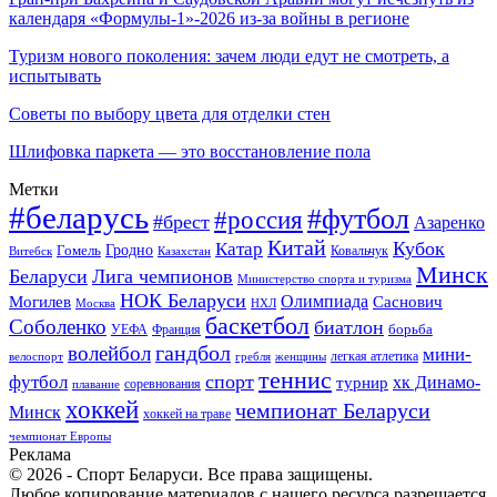
календаря «Формулы-1»-2026 из-за войны в регионе
Туризм нового поколения: зачем люди едут не смотреть, а
испытывать
Советы по выбору цвета для отделки стен
Шлифовка паркета — это восстановление пола
Метки
#беларусь
#футбол
#россия
#брест
Азаренко
Китай
Кубок
Катар
Гомель
Гродно
Казахстан
Ковальчук
Витебск
Минск
Беларуси
Лига чемпионов
Министерство спорта и туризма
НОК Беларуси
Олимпиада
Могилев
Саснович
Москва
НХЛ
баскетбол
Соболенко
биатлон
борьба
УЕФА
Франция
гандбол
волейбол
мини-
легкая атлетика
гребля
женщины
велоспорт
теннис
спорт
футбол
хк Динамо-
турнир
соревнования
плавание
хоккей
чемпионат Беларуси
Минск
хоккей на траве
чемпионат Европы
Реклама
© 2026 - Спорт Беларуси. Все права защищены.
Любое копирование материалов с нашего ресурса разрешается