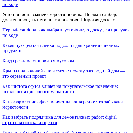
по воде
Устойчивость важнее скорости новичка Первый сапборд
должен прощать неточные движения. Широкая доска с…
Первый сапборд: как выбрать устойчивую доску для прогулок
по воде
Какая пузырчатая пленка подходит для хранения ценных
предметов
Когда реклама становится мусором
Крыша над головой спортсмена: почему загородный дом —
это серьёзный проект
Как чистота офиса влияет на покупательское поведение:
психология цифрового маркетинга
Как оформление офиса влияет на конверсию: что забывают
маркетологи
Как выбрать подрядчика для демонтажных работ: digital-
стратегия поиска и оценки
Гран-при Бахрейна и Саудовской Аравии могут исчезнуть из