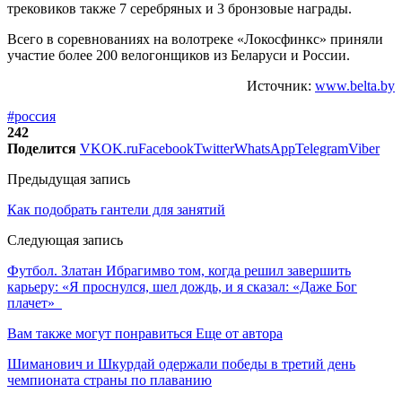
трековиков также 7 серебряных и 3 бронзовые награды.
Всего в соревнованиях на волотреке «Локосфинкс» приняли
участие более 200 велогонщиков из Беларуси и России.
Источник:
www.belta.by
#россия
242
Поделится
VK
OK.ru
Facebook
Twitter
WhatsApp
Telegram
Viber
Предыдущая запись
Как подобрать гантели для занятий
Следующая запись
Футбол. Златан Ибрагимво том, когда решил завершить
карьеру: «Я проснулся, шел дождь, и я сказал: «Даже Бог
плачет»
Вам также могут понравиться
Еще от автора
Шиманович и Шкурдай одержали победы в третий день
чемпионата страны по плаванию