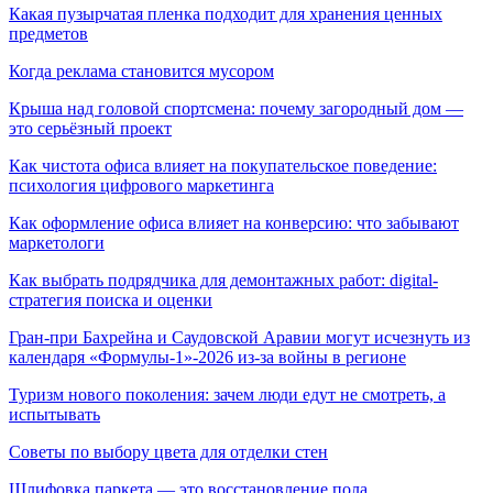
Какая пузырчатая пленка подходит для хранения ценных
предметов
Когда реклама становится мусором
Крыша над головой спортсмена: почему загородный дом —
это серьёзный проект
Как чистота офиса влияет на покупательское поведение:
психология цифрового маркетинга
Как оформление офиса влияет на конверсию: что забывают
маркетологи
Как выбрать подрядчика для демонтажных работ: digital-
стратегия поиска и оценки
Гран-при Бахрейна и Саудовской Аравии могут исчезнуть из
календаря «Формулы-1»-2026 из-за войны в регионе
Туризм нового поколения: зачем люди едут не смотреть, а
испытывать
Советы по выбору цвета для отделки стен
Шлифовка паркета — это восстановление пола