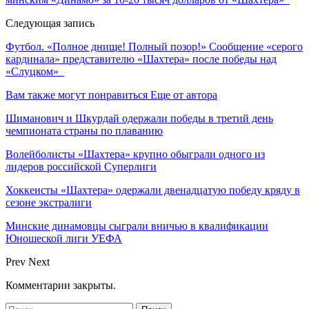
Следующая запись
Футбол. «Полное днище! Полный позор!» Сообщение «серого
кардинала» представителю «Шахтера» после победы над
«Слуцком»
Вам также могут понравиться
Еще от автора
Шиманович и Шкурдай одержали победы в третий день
чемпионата страны по плаванию
Волейболисты «Шахтера» крупно обыграли одного из
лидеров российской Суперлиги
Хоккеисты «Шахтера» одержали двенадцатую победу кряду в
сезоне экстралиги
Минские динамовцы сыграли вничью в квалификации
Юношеской лиги УЕФА
Prev
Next
Комментарии закрыты.