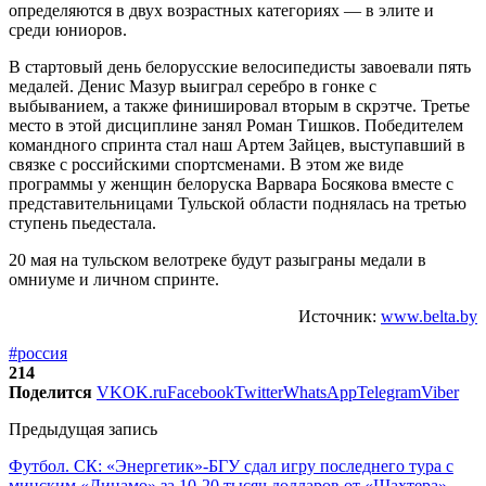
определяются в двух возрастных категориях — в элите и
среди юниоров.
В стартовый день белорусские велосипедисты завоевали пять
медалей. Денис Мазур выиграл серебро в гонке с
выбыванием, а также финишировал вторым в скрэтче. Третье
место в этой дисциплине занял Роман Тишков. Победителем
командного спринта стал наш Артем Зайцев, выступавший в
связке с российскими спортсменами. В этом же виде
программы у женщин белоруска Варвара Босякова вместе с
представительницами Тульской области поднялась на третью
ступень пьедестала.
20 мая на тульском велотреке будут разыграны медали в
омниуме и личном спринте.
Источник:
www.belta.by
#россия
214
Поделится
VK
OK.ru
Facebook
Twitter
WhatsApp
Telegram
Viber
Предыдущая запись
Футбол. СК: «Энергетик»-БГУ сдал игру последнего тура с
минским «Динамо» за 10-20 тысяч долларов от «Шахтера»