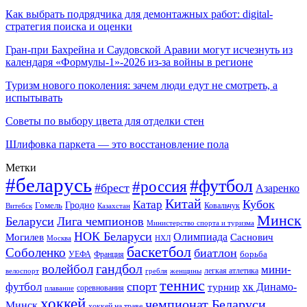
Как выбрать подрядчика для демонтажных работ: digital-
стратегия поиска и оценки
Гран-при Бахрейна и Саудовской Аравии могут исчезнуть из
календаря «Формулы-1»-2026 из-за войны в регионе
Туризм нового поколения: зачем люди едут не смотреть, а
испытывать
Советы по выбору цвета для отделки стен
Шлифовка паркета — это восстановление пола
Метки
#беларусь
#футбол
#россия
#брест
Азаренко
Китай
Кубок
Катар
Гомель
Гродно
Казахстан
Ковальчук
Витебск
Минск
Беларуси
Лига чемпионов
Министерство спорта и туризма
НОК Беларуси
Олимпиада
Могилев
Саснович
Москва
НХЛ
баскетбол
Соболенко
биатлон
борьба
УЕФА
Франция
гандбол
волейбол
мини-
легкая атлетика
гребля
женщины
велоспорт
теннис
спорт
футбол
хк Динамо-
турнир
соревнования
плавание
хоккей
чемпионат Беларуси
Минск
хоккей на траве