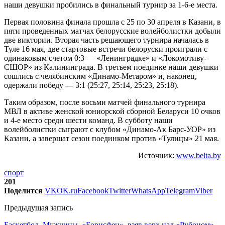
наши девушки пробились в финальный турнир за 1-6-е места.
Первая половина финала прошла с 25 по 30 апреля в Казани, в
пяти проведенных матчах белорусские волейболистки добыли
две виктории. Вторая часть решающего турнира началась в
Туле 16 мая, две стартовые встречи белоруски проиграли с
одинаковым счетом 0:3 — «Ленинградке» и «Локомотиву-
СШОР» из Калининграда. В третьем поединке наши девушки
сошлись с челябинским «Динамо-Метаром» и, наконец,
одержали победу — 3:1 (25:27, 25:14, 25:23, 25:18).
Таким образом, после восьми матчей финального турнира
МВЛ в активе женской юниорской сборной Беларуси 10 очков
и 4-е место среди шести команд. В субботу наши
волейболистки сыграют с клубом «Динамо-Ак Барс-УОР» из
Казани, а завершат сезон поединком против «Тулицы» 21 мая.
Источник:
www.belta.by
спорт
201
Поделится
VK
OK.ru
Facebook
Twitter
WhatsApp
Telegram
Viber
Предыдущая запись
Баскетбол. Мужчины. «Борисфен», взяв верх над «Рубоном»,