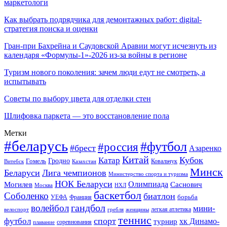
маркетологи
Как выбрать подрядчика для демонтажных работ: digital-
стратегия поиска и оценки
Гран-при Бахрейна и Саудовской Аравии могут исчезнуть из
календаря «Формулы-1»-2026 из-за войны в регионе
Туризм нового поколения: зачем люди едут не смотреть, а
испытывать
Советы по выбору цвета для отделки стен
Шлифовка паркета — это восстановление пола
Метки
#беларусь
#футбол
#россия
#брест
Азаренко
Китай
Кубок
Катар
Гомель
Гродно
Казахстан
Ковальчук
Витебск
Минск
Беларуси
Лига чемпионов
Министерство спорта и туризма
НОК Беларуси
Олимпиада
Могилев
Саснович
Москва
НХЛ
баскетбол
Соболенко
биатлон
борьба
УЕФА
Франция
гандбол
волейбол
мини-
легкая атлетика
гребля
женщины
велоспорт
теннис
спорт
футбол
хк Динамо-
турнир
соревнования
плавание