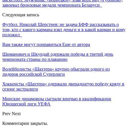
завоевал бронзовые медали чемпионата Беларуси
Следующая запись
Футбол. Николай Шерстнев: не задача БФФ рассказывать о
том, кто с какого кармана взял деньги и в какой карман и кому
положил
Вам также могут понравиться
Еще от автора
Шиманович и Шкурдай одержали победы в третий день
чемпионата страны по плаванию
Волейболисты «Шахтера» крупно обыграли одного из
лидеров российской Суперлиги
Хоккеисты «Шахтера» одержали двенадцатую победу кряду в
сезоне экстралиги
Минские динамовцы сыграли вничью в квалификации
Юношеской лиги УЕФА
Prev
Next
Комментарии закрыты.