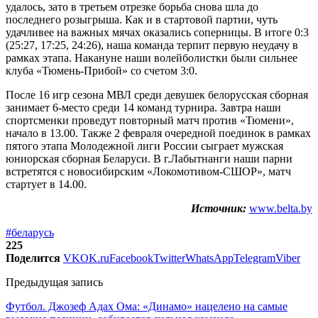
удалось, зато в третьем отрезке борьба снова шла до
последнего розыгрыша. Как и в стартовой партии, чуть
удачливее на важных мячах оказались соперницы. В итоге 0:3
(25:27, 17:25, 24:26), наша команда терпит первую неудачу в
рамках этапа. Накануне наши волейболистки были сильнее
клуба «Тюмень-Прибой» со счетом 3:0.
После 16 игр сезона МВЛ среди девушек белорусская сборная
занимает 6-место среди 14 команд турнира. Завтра наши
спортсменки проведут повторный матч против «Тюмени»,
начало в 13.00. Также 2 февраля очередной поединок в рамках
пятого этапа Молодежной лиги России сыграет мужская
юниорская сборная Беларуси. В г.Лабытнанги наши парни
встретятся с новосибирским «Локомотивом-СШОР», матч
стартует в 14.00.
Источник:
www.belta.by
#беларусь
225
Поделится
VK
OK.ru
Facebook
Twitter
WhatsApp
Telegram
Viber
Предыдущая запись
Футбол. Джозеф Адах Ома: «Динамо» нацелено на самые