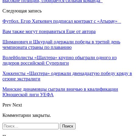
высокие позиции, собирается сильная команда
Следующая запись
Футбол. Егор Хаткевич подписал контракт с «Атырау»
Вам также могут понравиться
Еще от автора
Шиманович и Шкурдай одержали победы в третий день
чемпионата страны по плаванию
Волейболисты «Шахтера» крупно обыграли одного из
лидеров российской Суперлиги
Хоккеисты «Шахтера» одержали двенадцатую победу кряду в
сезоне экстралиги
Минские динамовцы сыграли вничью в квалификации
Юношеской лиги УЕФА
Prev
Next
Комментарии закрыты.