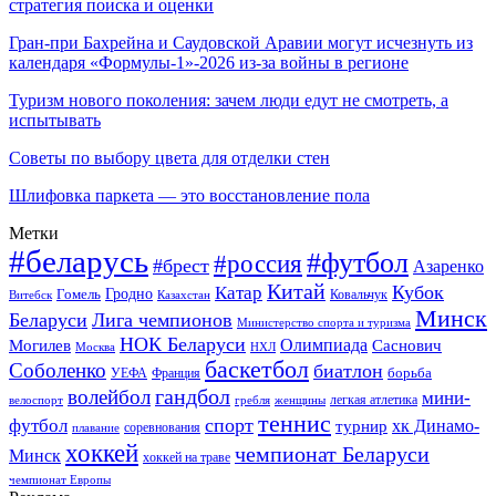
стратегия поиска и оценки
Гран-при Бахрейна и Саудовской Аравии могут исчезнуть из
календаря «Формулы-1»-2026 из-за войны в регионе
Туризм нового поколения: зачем люди едут не смотреть, а
испытывать
Советы по выбору цвета для отделки стен
Шлифовка паркета — это восстановление пола
Метки
#беларусь
#футбол
#россия
#брест
Азаренко
Китай
Кубок
Катар
Гомель
Гродно
Казахстан
Ковальчук
Витебск
Минск
Беларуси
Лига чемпионов
Министерство спорта и туризма
НОК Беларуси
Олимпиада
Могилев
Саснович
Москва
НХЛ
баскетбол
Соболенко
биатлон
борьба
УЕФА
Франция
гандбол
волейбол
мини-
легкая атлетика
гребля
женщины
велоспорт
теннис
спорт
футбол
хк Динамо-
турнир
соревнования
плавание
хоккей
чемпионат Беларуси
Минск
хоккей на траве
чемпионат Европы