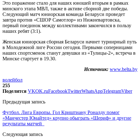
Это поражение стало для наших юношей вторым в рамках
минского этапа МВЛ, также в активе сборной две победы.
Следующий матч юниорская команда Беларуси проведет
завтра против «СШОР Самотлор» из Нижневартовска,
первый поединок между коллективами закончился в пользу
наших ребят (3:1).
Женская юниорская сборная Беларуси начнет турнирный путь
в Молодежной лиге России сегодня. Первыми соперницами
наших спортсменок станут девушки из «Тулицы-2», встреча в
Минске стартует в 19.30.
Источник:
www.belta.by
волейбол
255
Поделится
VK
OK.ru
Facebook
Twitter
WhatsApp
Telegram
Viber
Предыдущая запись
Футбол. Лига Европы. Гол Криштиану Роналду помог
«Манчестер Юнайтед» крупно обыграть «Шериф» и другие
результаты матчей
Следующая запись