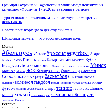
Гран-при Бахрейна и Саудовской Аравии могут исчезнуть из
календаря «Формулы-1»-2026 из-за войны в регионе
Туризм нового поколения: зачем люди едут не смотреть, а
испытывать
Советы по выбору цвета для отделки стен
Шлифовка паркета — это восстановление пола
Метки
#беларусь
#футбол
#россия
#брест
Азаренко
Китай
Кубок
Катар
Гомель
Гродно
Казахстан
Ковальчук
Витебск
Минск
Беларуси
Лига чемпионов
Министерство спорта и туризма
НОК Беларуси
Олимпиада
Могилев
Саснович
Москва
НХЛ
баскетбол
Соболенко
биатлон
борьба
УЕФА
Франция
гандбол
волейбол
мини-
легкая атлетика
гребля
женщины
велоспорт
теннис
спорт
футбол
хк Динамо-
турнир
соревнования
плавание
хоккей
чемпионат Беларуси
Минск
хоккей на траве
чемпионат Европы
Реклама