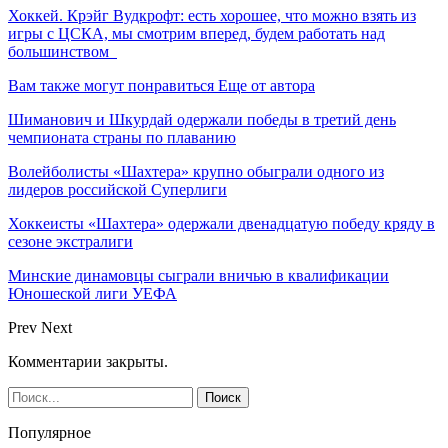
Хоккей. Крэйг Вудкрофт: есть хорошее, что можно взять из
игры с ЦСКА, мы смотрим вперед, будем работать над
большинством
Вам также могут понравиться
Еще от автора
Шиманович и Шкурдай одержали победы в третий день
чемпионата страны по плаванию
Волейболисты «Шахтера» крупно обыграли одного из
лидеров российской Суперлиги
Хоккеисты «Шахтера» одержали двенадцатую победу кряду в
сезоне экстралиги
Минские динамовцы сыграли вничью в квалификации
Юношеской лиги УЕФА
Prev
Next
Комментарии закрыты.
Популярное