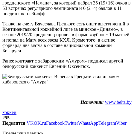
гродненского «Немана», за который набрал 35 (19+16) очков в
53 встречах регулярного чемпионата и 6 (2+4) баллов в 11
поединках плей-офф.
Также на счету Вячеслава Грецкого есть опыт выступлений в
Континентальной хоккейной лиге за минское «Динамо», в
сезоне 2019/20 гродненец провел в форме «зубров» 19 матчей
и попал на Матч всех звезд КХЛ. Кроме того, в активе
форварда два матча в составе национальной команды
Беларуси.
Ранее контракт с хабаровским «Амуром» подписал другой
белорусский хоккеист Евгений Оксентюк.
Источник:
www.belta.by
хоккей
255
Поделится
VK
OK.ru
Facebook
Twitter
WhatsApp
Telegram
Viber
Предыдущая запись