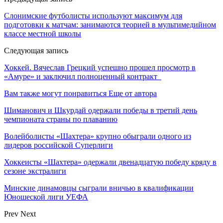
Слонимские футболисты используют максимум для
подготовки к матчам: занимаются теорией в мультимедийном
классе местной школы
Следующая запись
Хоккей. Вячеслав Грецкий успешно прошел просмотр в
«Амуре» и заключил полноценный контракт
Вам также могут понравиться
Еще от автора
Шиманович и Шкурдай одержали победы в третий день
чемпионата страны по плаванию
Волейболисты «Шахтера» крупно обыграли одного из
лидеров российской Суперлиги
Хоккеисты «Шахтера» одержали двенадцатую победу кряду в
сезоне экстралиги
Минские динамовцы сыграли вничью в квалификации
Юношеской лиги УЕФА
Prev
Next