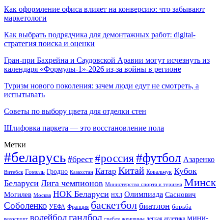
Как оформление офиса влияет на конверсию: что забывают
маркетологи
Как выбрать подрядчика для демонтажных работ: digital-
стратегия поиска и оценки
Гран-при Бахрейна и Саудовской Аравии могут исчезнуть из
календаря «Формулы-1»-2026 из-за войны в регионе
Туризм нового поколения: зачем люди едут не смотреть, а
испытывать
Советы по выбору цвета для отделки стен
Шлифовка паркета — это восстановление пола
Метки
#беларусь
#футбол
#россия
#брест
Азаренко
Китай
Кубок
Катар
Гомель
Гродно
Казахстан
Ковальчук
Витебск
Минск
Беларуси
Лига чемпионов
Министерство спорта и туризма
НОК Беларуси
Олимпиада
Могилев
Саснович
Москва
НХЛ
баскетбол
Соболенко
биатлон
борьба
УЕФА
Франция
гандбол
волейбол
мини-
легкая атлетика
гребля
женщины
велоспорт