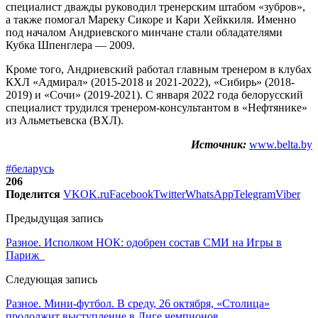
специалист дважды руководил тренерским штабом «зубров»,
а также помогал Мареку Сикоре и Кари Хейккиля. Именно
под началом Андриевского минчане стали обладателями
Кубка Шпенглера — 2009.
Кроме того, Андриевский работал главным тренером в клубах
КХЛ «Адмирал» (2015-2018 и 2021-2022), «Сибирь» (2018-
2019) и «Сочи» (2019-2021). С января 2022 года белорусский
специалист трудился тренером-консультантом в «Нефтянике»
из Альметьевска (ВХЛ).
Источник:
www.belta.by
#беларусь
206
Поделится
VK
OK.ru
Facebook
Twitter
WhatsApp
Telegram
Viber
Предыдущая запись
Разное. Исполком НОК: одобрен состав СМИ на Игры в
Париж
Следующая запись
Разное. Мини-футбол. В среду, 26 октября, «Столица»
продолжит выступление в Лиге чемпионов