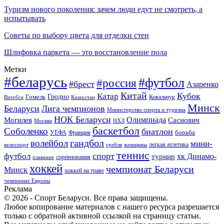
Туризм нового поколения: зачем люди едут не смотреть, а
испытывать
Советы по выбору цвета для отделки стен
Шлифовка паркета — это восстановление пола
Метки
#беларусь
#футбол
#россия
#брест
Азаренко
Китай
Кубок
Катар
Гомель
Гродно
Казахстан
Ковальчук
Витебск
Минск
Беларуси
Лига чемпионов
Министерство спорта и туризма
НОК Беларуси
Олимпиада
Могилев
Саснович
Москва
НХЛ
баскетбол
Соболенко
биатлон
борьба
УЕФА
Франция
гандбол
волейбол
мини-
легкая атлетика
гребля
женщины
велоспорт
теннис
спорт
футбол
хк Динамо-
турнир
соревнования
плавание
хоккей
чемпионат Беларуси
Минск
хоккей на траве
чемпионат Европы
Реклама
© 2026 - Спорт Беларуси. Все права защищены.
Любое копирование материалов с нашего ресурса разрешается
только с обратной активной ссылкой на страницу статьи.