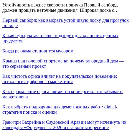
Устойчивость важнее скорости новичка Первый сапборд
должен прощать неточные движения. Широкая доска с…
Первый сапборд: как выбрать устойчивую доску для прогулок
по воде
Какая пузырчатая пленка подходит для хранения ценных
предметов
Когда реклама становится мусором
Крыша над головой спортсмена: почему загородный дом —
это серьёзный проект
Как чистота офиса влияет на покупательское поведение:
психология цифрового маркетинга
Как оформление офиса влияет на конверсию: что забывают
маркетологи
Как выбрать подрядчика для демонтажных работ: digital-
стратегия поиска и оценки
Гран-при Бахрейна и Саудовской Аравии могут исчезнуть из
календаря «Формулы-1»-2026 из-за войны в регионе