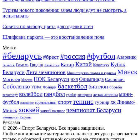
Туризм нового поколения: зачем люди едут не смотреть, а
испытывать
Советы по выбору цвета для отделки стен
Шлифовка паркета — это восстановление пола
Метки
#беларусь
#футбол
#россия
#брест
Азаренко
Китай
Кубок
Катар
Гомель
Гродно
Казахстан
Ковальчук
Витебск
Минск
Беларуси
Лига чемпионов
Министерство спорта и туризма
НОК Беларуси
Олимпиада
Могилев
Саснович
Москва
НХЛ
баскетбол
Соболенко
биатлон
борьба
УЕФА
Франция
гандбол
волейбол
мини-
легкая атлетика
гребля
женщины
велоспорт
теннис
спорт
футбол
хк Динамо-
турнир
соревнования
плавание
хоккей
чемпионат Беларуси
Минск
хоккей на траве
чемпионат Европы
Реклама
© 2026 - Спорт Беларуси. Все права защищены.
Любое копирование материалов с нашего ресурса разрешается
только с обратной активной ссылкой на страницу статьи.