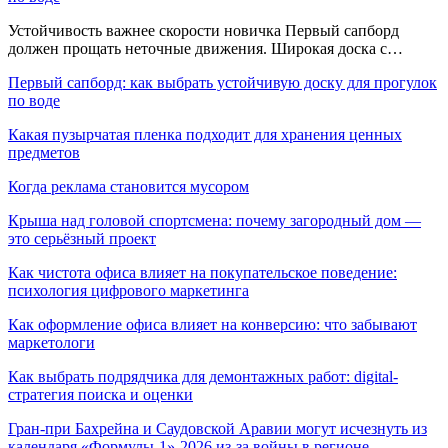
Устойчивость важнее скорости новичка Первый сапборд
должен прощать неточные движения. Широкая доска с…
Первый сапборд: как выбрать устойчивую доску для прогулок
по воде
Какая пузырчатая пленка подходит для хранения ценных
предметов
Когда реклама становится мусором
Крыша над головой спортсмена: почему загородный дом —
это серьёзный проект
Как чистота офиса влияет на покупательское поведение:
психология цифрового маркетинга
Как оформление офиса влияет на конверсию: что забывают
маркетологи
Как выбрать подрядчика для демонтажных работ: digital-
стратегия поиска и оценки
Гран-при Бахрейна и Саудовской Аравии могут исчезнуть из
календаря «Формулы-1»-2026 из-за войны в регионе