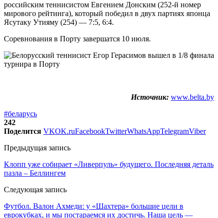
российским теннисистом Евгением Донским (252-й номер
мирового рейтинга), который победил в двух партиях японца
Ясутаку Утияму (254) — 7:5, 6:4.
Соревнования в Порту завершатся 10 июля.
Источник:
www.belta.by
#беларусь
242
Поделится
VK
OK.ru
Facebook
Twitter
WhatsApp
Telegram
Viber
Предыдущая запись
Клопп уже собирает «Ливерпуль» будущего. Последняя деталь
пазла – Беллингем
Следующая запись
Футбол. Валон Ахмеди: у «Шахтера» большие цели в
еврокубках, и мы постараемся их достичь. Наша цель —