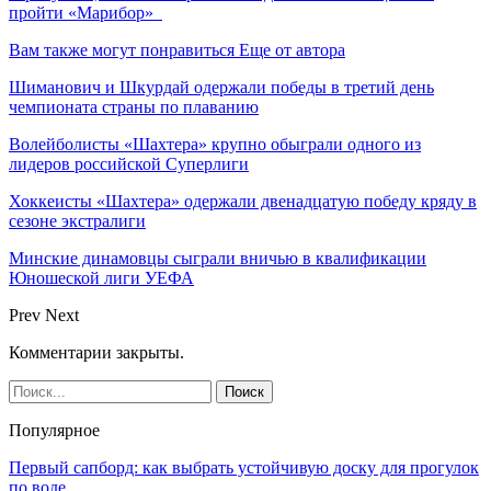
пройти «Марибор»
Вам также могут понравиться
Еще от автора
Шиманович и Шкурдай одержали победы в третий день
чемпионата страны по плаванию
Волейболисты «Шахтера» крупно обыграли одного из
лидеров российской Суперлиги
Хоккеисты «Шахтера» одержали двенадцатую победу кряду в
сезоне экстралиги
Минские динамовцы сыграли вничью в квалификации
Юношеской лиги УЕФА
Prev
Next
Комментарии закрыты.
Популярное
Первый сапборд: как выбрать устойчивую доску для прогулок
по воде