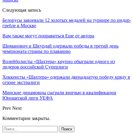
Следующая запись
Белорусы завоевали 12 золотых медалей на турнире по индор-
гребле в Москве
Вам также могут понравиться
Еще от автора
Шиманович и Шкурдай одержали победы в третий день
чемпионата страны по плаванию
Волейболисты «Шахтера» крупно обыграли одного из
лидеров российской Суперлиги
Хоккеисты «Шахтера» одержали двенадцатую победу кряду в
сезоне экстралиги
Минские динамовцы сыграли вничью в квалификации
Юношеской лиги УЕФА
Prev
Next
Комментарии закрыты.