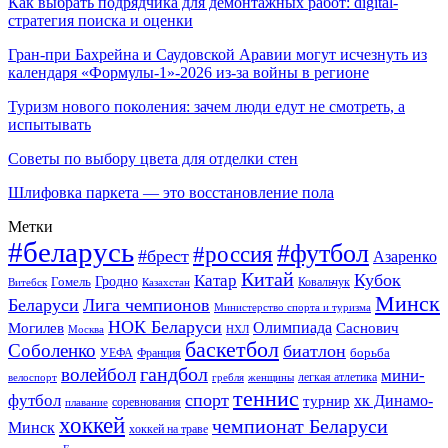
Как выбрать подрядчика для демонтажных работ: digital-
стратегия поиска и оценки
Гран-при Бахрейна и Саудовской Аравии могут исчезнуть из
календаря «Формулы-1»-2026 из-за войны в регионе
Туризм нового поколения: зачем люди едут не смотреть, а
испытывать
Советы по выбору цвета для отделки стен
Шлифовка паркета — это восстановление пола
Метки
#беларусь
#футбол
#россия
#брест
Азаренко
Китай
Кубок
Катар
Гомель
Гродно
Казахстан
Ковальчук
Витебск
Минск
Беларуси
Лига чемпионов
Министерство спорта и туризма
НОК Беларуси
Олимпиада
Могилев
Саснович
Москва
НХЛ
баскетбол
Соболенко
биатлон
борьба
УЕФА
Франция
гандбол
волейбол
мини-
легкая атлетика
гребля
женщины
велоспорт
теннис
спорт
футбол
хк Динамо-
турнир
соревнования
плавание
хоккей
чемпионат Беларуси
Минск
хоккей на траве