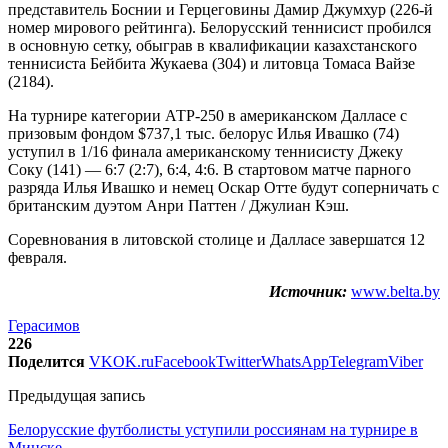
представитель Боснии и Герцеговины Дамир Джумхур (226-й
номер мирового рейтинга). Белорусский теннисист пробился
в основную сетку, обыграв в квалификации казахстанского
теннисиста Бейбита Жукаева (304) и литовца Томаса Вайзе
(2184).
На турнире категории АТР-250 в американском Далласе с
призовым фондом $737,1 тыс. белорус Илья Ивашко (74)
уступил в 1/16 финала американскому теннисисту Джеку
Соку (141) — 6:7 (2:7), 6:4, 4:6. В стартовом матче парного
разряда Илья Ивашко и немец Оскар Отте будут соперничать с
британским дуэтом Анри Паттен / Джулиан Кэш.
Соревнования в литовской столице и Далласе завершатся 12
февраля.
Источник:
www.belta.by
Герасимов
226
Поделится
VK
OK.ru
Facebook
Twitter
WhatsApp
Telegram
Viber
Предыдущая запись
Белорусские футболисты уступили россиянам на турнире в
Минске