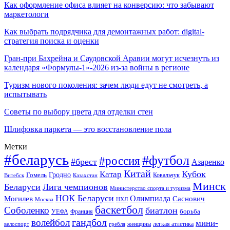
Как оформление офиса влияет на конверсию: что забывают
маркетологи
Как выбрать подрядчика для демонтажных работ: digital-
стратегия поиска и оценки
Гран-при Бахрейна и Саудовской Аравии могут исчезнуть из
календаря «Формулы-1»-2026 из-за войны в регионе
Туризм нового поколения: зачем люди едут не смотреть, а
испытывать
Советы по выбору цвета для отделки стен
Шлифовка паркета — это восстановление пола
Метки
#беларусь
#футбол
#россия
#брест
Азаренко
Китай
Кубок
Катар
Гомель
Гродно
Казахстан
Ковальчук
Витебск
Минск
Беларуси
Лига чемпионов
Министерство спорта и туризма
НОК Беларуси
Олимпиада
Могилев
Саснович
Москва
НХЛ
баскетбол
Соболенко
биатлон
борьба
УЕФА
Франция
гандбол
волейбол
мини-
легкая атлетика
гребля
женщины
велоспорт