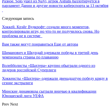
Разное. Solo ушел из NaVi, игрок Astralis баллотируется в
парламент Дании и другие новости киберспорта за 13 октября
Следующая запись
Хоккей. Крэйг Вудкрофт: создали много моментов,
контролировали игру, но что-то не получилось снова. Но
проблема не в системе
Вам также могут понравиться
Еще от автора
Шиманович и Шкурдай одержали победы в третий день
чемпионата страны по плаванию
Волейболисты «Шахтера» крупно обыграли одного из
лидеров российской Суперлиги
Хоккеисты «Шахтера» одержали двенадцатую победу кряду в
сезоне экстралиги
Минские динамовцы сыграли вничью в квалификации
Юношеской лиги УЕФА
Prev
Next