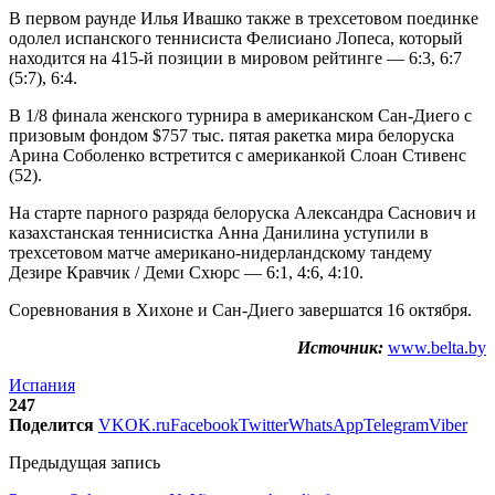
В первом раунде Илья Ивашко также в трехсетовом поединке
одолел испанского теннисиста Фелисиано Лопеса, который
находится на 415-й позиции в мировом рейтинге — 6:3, 6:7
(5:7), 6:4.
В 1/8 финала женского турнира в американском Сан-Диего с
призовым фондом $757 тыс. пятая ракетка мира белоруска
Арина Соболенко встретится с американкой Слоан Стивенс
(52).
На старте парного разряда белоруска Александра Саснович и
казахстанская теннисистка Анна Данилина уступили в
трехсетовом матче американо-нидерландскому тандему
Дезире Кравчик / Деми Схюрс — 6:1, 4:6, 4:10.
Соревнования в Хихоне и Сан-Диего завершатся 16 октября.
Источник:
www.belta.by
Испания
247
Поделится
VK
OK.ru
Facebook
Twitter
WhatsApp
Telegram
Viber
Предыдущая запись