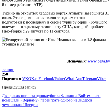
белорусского теннисиста будет американец Райли Опелка (17-
й номер рейтинга АТР).
Турнир на открытых хардовых кортах Атланты завершится 31
июля. Эти соревнования являются одним из этапов
подготовки к последнему в сезоне турниру серии «Большого
шлема» — открытому чемпионату США, который пройдет в
Нью-Йорке с 29 августа по 11 сентября.
Источник:
www.belta.by
теннис
250
Поделится
VK
OK.ru
Facebook
Twitter
WhatsApp
Telegram
Viber
Предыдущая запись
Два диких привоза одноклубника Филиппа Войтеховича
помешали «Вернаму» переиграть одного из лидеров
чемпионата Швеции