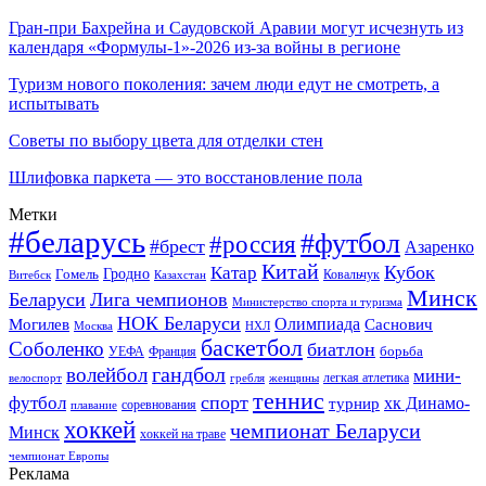
Гран-при Бахрейна и Саудовской Аравии могут исчезнуть из
календаря «Формулы-1»-2026 из-за войны в регионе
Туризм нового поколения: зачем люди едут не смотреть, а
испытывать
Советы по выбору цвета для отделки стен
Шлифовка паркета — это восстановление пола
Метки
#беларусь
#футбол
#россия
#брест
Азаренко
Китай
Кубок
Катар
Гомель
Гродно
Казахстан
Ковальчук
Витебск
Минск
Беларуси
Лига чемпионов
Министерство спорта и туризма
НОК Беларуси
Олимпиада
Могилев
Саснович
Москва
НХЛ
баскетбол
Соболенко
биатлон
борьба
УЕФА
Франция
гандбол
волейбол
мини-
легкая атлетика
гребля
женщины
велоспорт
теннис
спорт
футбол
хк Динамо-
турнир
соревнования
плавание
хоккей
чемпионат Беларуси
Минск
хоккей на траве
чемпионат Европы
Реклама