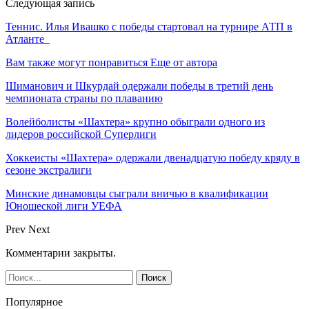
Следующая запись
Теннис. Илья Ивашко с победы стартовал на турнире АТП в
Атланте
Вам также могут понравиться
Еще от автора
Шиманович и Шкурдай одержали победы в третий день
чемпионата страны по плаванию
Волейболисты «Шахтера» крупно обыграли одного из
лидеров российской Суперлиги
Хоккеисты «Шахтера» одержали двенадцатую победу кряду в
сезоне экстралиги
Минские динамовцы сыграли вничью в квалификации
Юношеской лиги УЕФА
Prev
Next
Комментарии закрыты.
Популярное