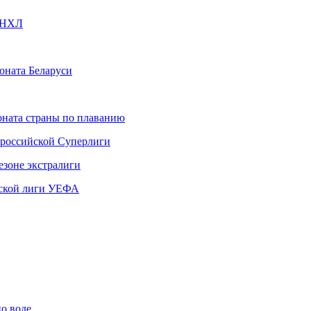
в НХЛ
оната Беларуси
ната страны по плаванию
 российской Суперлиги
езоне экстралиги
ской лиги УЕФА
по воде