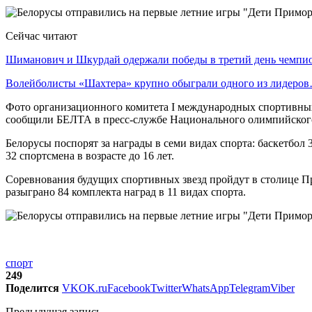
Сейчас читают
Шиманович и Шкурдай одержали победы в третий день чемп
Волейболисты «Шахтера» крупно обыграли одного из лидеро
Фото организационного комитета I международных спортивны
сообщили БЕЛТА в пресс-службе Национального олимпийского
Белорусы поспорят за награды в семи видах спорта: баскетбол 3
32 спортсмена в возрасте до 16 лет.
Соревнования будущих спортивных звезд пройдут в столице При
разыграно 84 комплекта наград в 11 видах спорта.
спорт
249
Поделится
VK
OK.ru
Facebook
Twitter
WhatsApp
Telegram
Viber
Предыдущая запись