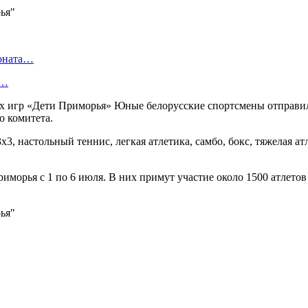
ионата…
в…
х игр «Дети Приморья» Юные белорусские спортсмены отправил
 комитета.
х3, настольный теннис, легкая атлетика, самбо, бокс, тяжелая а
морья с 1 по 6 июля. В них примут участие около 1500 атлетов 