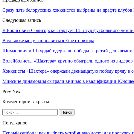
Сразу пять белорусских хоккеистов выбраны на драфте клубо
Следующая запись
В Борисове и Солигорске стартует 14-й тур футбольного чемпи
Вам также могут понравиться
Еще от автора
Шиманович и Шкурдай одержали победы в третий день чемпио
Волейболисты «Шахтера» крупно обыграли одного из лидеров
Хоккеисты «Шахтера» одержали двенадцатую победу кряду в с
Минские динамовцы сыграли вничью в квалификации Юноше
Prev
Next
Комментарии закрыты.
Популярное
Первый сапборд: как выбрать устойчивую доску для прогулок 