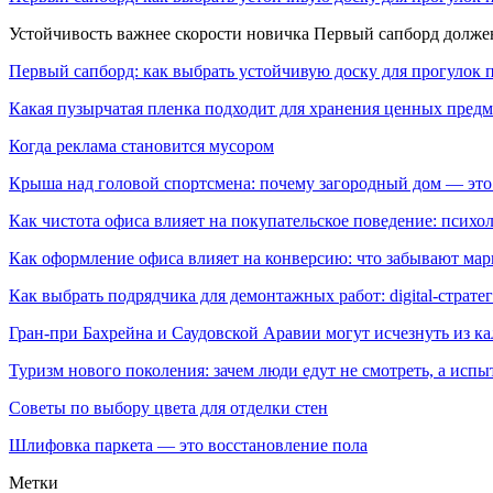
Устойчивость важнее скорости новичка Первый сапборд долж
Первый сапборд: как выбрать устойчивую доску для прогулок 
Какая пузырчатая пленка подходит для хранения ценных предм
Когда реклама становится мусором
Крыша над головой спортсмена: почему загородный дом — это
Как чистота офиса влияет на покупательское поведение: псих
Как оформление офиса влияет на конверсию: что забывают мар
Как выбрать подрядчика для демонтажных работ: digital-страте
Гран-при Бахрейна и Саудовской Аравии могут исчезнуть из к
Туризм нового поколения: зачем люди едут не смотреть, а испы
Советы по выбору цвета для отделки стен
Шлифовка паркета — это восстановление пола
Метки