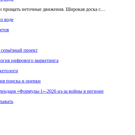
ен прощать неточные движения. Широкая доска с…
по воде
етов
 серьёзный проект
ология цифрового маркетинга
кетологи
гия поиска и оценки
алендаря «Формулы-1»-2026 из-за войны в регионе
тывать