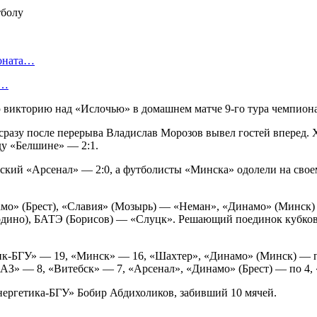
ионата…
в…
икторию над «Ислочью» в домашнем матче 9-го тура чемпиона
 сразу после перерыва Владислав Морозов вывел гостей вперед. 
ду «Белшине» — 2:1.
ский «Арсенал» — 2:0, а футболисты «Минска» одолели на сво
намо» (Брест), «Славия» (Мозырь) — «Неман», «Динамо» (Минск)
одино), БАТЭ (Борисов) — «Слуцк». Решающий поединок кубков
ик-БГУ» — 19, «Минск» — 16, «Шахтер», «Динамо» (Минск) — п
лАЗ» — 8, «Витебск» — 7, «Арсенал», «Динамо» (Брест) — по 4,
нергетика-БГУ» Бобир Абдихоликов, забивший 10 мячей.