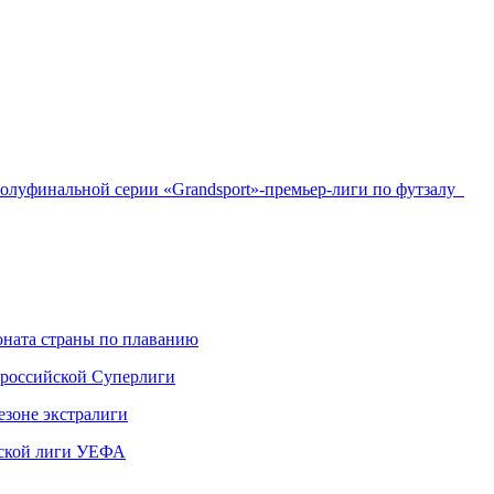
полуфинальной серии «Grandsport»-премьер-лиги по футзалу
ната страны по плаванию
 российской Суперлиги
езоне экстралиги
ской лиги УЕФА