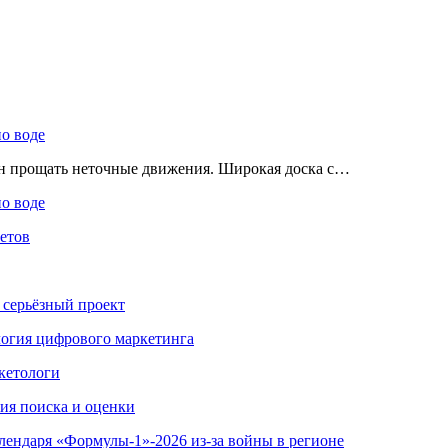
по воде
ен прощать неточные движения. Широкая доска с…
по воде
етов
 серьёзный проект
ология цифрового маркетинга
кетологи
гия поиска и оценки
алендаря «Формулы-1»-2026 из-за войны в регионе