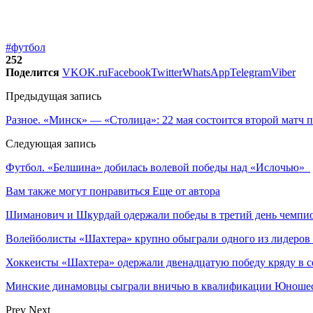
#футбол
252
Поделится
VK
OK.ru
Facebook
Twitter
WhatsApp
Telegram
Viber
Предыдущая запись
Разное. «Минск» — «Столица»: 22 мая состоится второй матч 
Следующая запись
Футбол. «Белшина» добилась волевой победы над «Ислочью»
Вам также могут понравиться
Еще от автора
Шиманович и Шкурдай одержали победы в третий день чемпио
Волейболисты «Шахтера» крупно обыграли одного из лидеров
Хоккеисты «Шахтера» одержали двенадцатую победу кряду в с
Минские динамовцы сыграли вничью в квалификации Юноше
Prev
Next