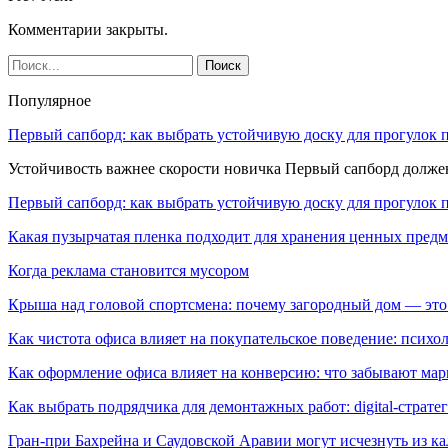
Комментарии закрыты.
Популярное
Первый сапборд: как выбрать устойчивую доску для прогулок 
Устойчивость важнее скорости новичка Первый сапборд долж
Первый сапборд: как выбрать устойчивую доску для прогулок 
Какая пузырчатая пленка подходит для хранения ценных предм
Когда реклама становится мусором
Крыша над головой спортсмена: почему загородный дом — это
Как чистота офиса влияет на покупательское поведение: псих
Как оформление офиса влияет на конверсию: что забывают мар
Как выбрать подрядчика для демонтажных работ: digital-страте
Гран-при Бахрейна и Саудовской Аравии могут исчезнуть из к