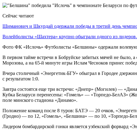
Сейчас читают
Шиманович и Шкурдай одержали победы в третий день чемп
Волейболисты «Шахтера» крупно обыграли одного из лидеро
Фото ФК «Ислочь» Футболисты «Белшины» одержали волевую в
В первом тайме встречи в Бобруйске забитых мячей не было, а
Морозова, а на 65-й минуте игры Ислам Чесноков принес побе
Вчера столичный «Энергетик-БГУ» обыграл в Городее дзержин
с результатом 1:0.
Завтра состоятся еще три встречи: «Днепр» (Могилев) — «Ди
Кубка Беларуси перенесены: «Гомель» — «Торпедо-БелАЗ» (Ж
поле минского стадиона «Динамо».
Положение команд после 8 туров: БАТЭ — 20 очков, «Энергет
(Гродно) — по 12, «Гомель», «Белшина» — по 10, «Торпедо-Бе
Лидером бомбардирской гонки является узбекский форвард «Э