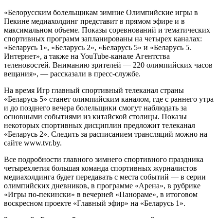
«Белорусским болельщикам зимние Олимпийские игры в
Пекине медиахолдинг представит в прямом эфире и в
максимальном объеме. Показы соревнований и тематических
спортивных программ запланированы на четырех каналах:
«Беларусь 1», «Беларусь 2», «Беларусь 5» и «Беларусь 5.
Интернет», а также на YouTube-канале Агентства
теленовостей. Вниманию зрителей — 220 олимпийских часов
вещания», — рассказали в пресс-службе.
На время Игр главный спортивный телеканал страны
«Беларусь 5» станет олимпийским каналом, где с раннего утра
и до позднего вечера болельщики смогут наблюдать за
основными событиями из китайской столицы. Показы
некоторых спортивных дисциплин предложит телеканал
«Беларусь 2». Следить за расписанием трансляций можно на
сайте www.tvr.by.
Все подробности главного зимнего спортивного праздника
четырехлетия большая команда спортивных журналистов
медиахолдинга будет передавать с места событий — в серии
олимпийских дневников, в программе «Арена», в рубрике
«Игры по-пекински» в вечерней «Панораме», в итоговом
воскресном проекте «Главный эфир» на «Беларусь 1».