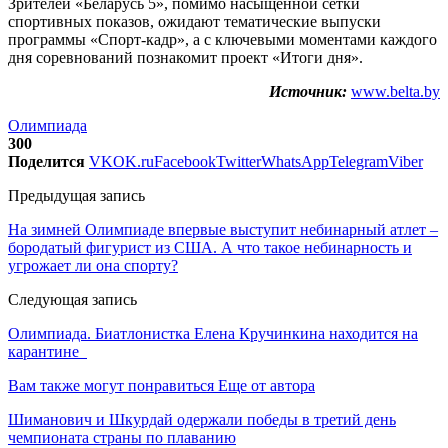
Зрителей «Беларусь 5», помимо насыщенной сетки
спортивных показов, ожидают тематические выпуски
программы «Спорт-кадр», а с ключевыми моментами каждого
дня соревнований познакомит проект «Итоги дня».
Источник:
www.belta.by
Олимпиада
300
Поделится
VK
OK.ru
Facebook
Twitter
WhatsApp
Telegram
Viber
Предыдущая запись
На зимней Олимпиаде впервые выступит небинарный атлет –
бородатый фигурист из США. А что такое небинарность и
угрожает ли она спорту?
Следующая запись
Олимпиада. Биатлонистка Елена Кручинкина находится на
карантине
Вам также могут понравиться
Еще от автора
Шиманович и Шкурдай одержали победы в третий день
чемпионата страны по плаванию