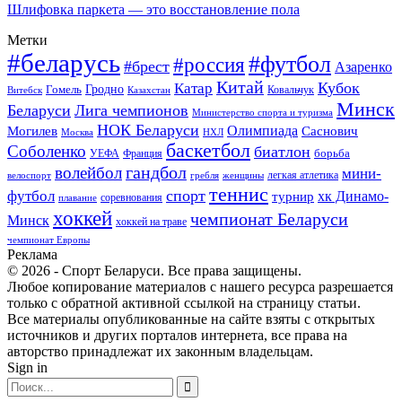
Шлифовка паркета — это восстановление пола
Метки
#беларусь
#футбол
#россия
#брест
Азаренко
Китай
Кубок
Катар
Гомель
Гродно
Казахстан
Ковальчук
Витебск
Минск
Беларуси
Лига чемпионов
Министерство спорта и туризма
НОК Беларуси
Олимпиада
Могилев
Саснович
Москва
НХЛ
баскетбол
Соболенко
биатлон
борьба
УЕФА
Франция
гандбол
волейбол
мини-
легкая атлетика
гребля
женщины
велоспорт
теннис
спорт
футбол
хк Динамо-
турнир
соревнования
плавание
хоккей
чемпионат Беларуси
Минск
хоккей на траве
чемпионат Европы
Реклама
© 2026 - Спорт Беларуси. Все права защищены.
Любое копирование материалов с нашего ресурса разрешается
только с обратной активной ссылкой на страницу статьи.
Все материалы опубликованные на сайте взяты с открытых
источников и других порталов интернета, все права на
авторство принадлежат их законным владельцам.
Sign in