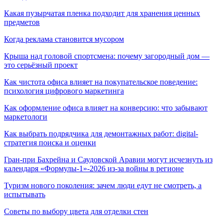
Какая пузырчатая пленка подходит для хранения ценных
предметов
Когда реклама становится мусором
Крыша над головой спортсмена: почему загородный дом —
это серьёзный проект
Как чистота офиса влияет на покупательское поведение:
психология цифрового маркетинга
Как оформление офиса влияет на конверсию: что забывают
маркетологи
Как выбрать подрядчика для демонтажных работ: digital-
стратегия поиска и оценки
Гран-при Бахрейна и Саудовской Аравии могут исчезнуть из
календаря «Формулы-1»-2026 из-за войны в регионе
Туризм нового поколения: зачем люди едут не смотреть, а
испытывать
Советы по выбору цвета для отделки стен