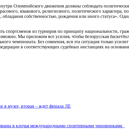
нутри Олимпийского движения должны соблюдать политический 
сового, языкового, религиозного, политического характера, по
 обладания собственностью, рождения или иного статуса». Одна
ать спортсменов из турниров по принципу национальности, граж
озможно. Мы приложим все усилия, чтобы белорусская баскетбол
ного чемпионата. Без сомнения, вся эта ситуация только усилит
 и федерации в соответствующих судебных инстанциях на основ
е в музее, вторая – ждет финала ЛЕ
изорваны в клочья международными спортивными чиновниками