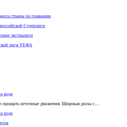
ната страны по плаванию
 российской Суперлиги
езоне экстралиги
ской лиги УЕФА
по воде
ен прощать неточные движения. Широкая доска с…
по воде
етов