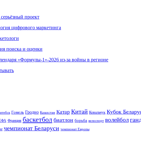
 серьёзный проект
ология цифрового маркетинга
кетологи
гия поиска и оценки
алендаря «Формулы-1»-2026 из-за войны в регионе
тывать
Китай
Кубок Белару
Катар
Гомель
Гродно
Казахстан
Ковальчук
итебск
баскетбол
ган
волейбол
биатлон
борьба
ЕФА
Франция
велоспорт
чемпионат Беларуси
ве
чемпионат Европы