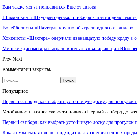
Вам также могут понравиться
Еще от автора
Шиманович и Шкурдай одержали победы в третий день чемпио
Волейболисты «Шахтера» крупно обыграли одного из лидеров
Хоккеисты «Шахтера» одержали двенадцатую победу кряду в с
Минские динамовцы сыграли вничью в квалификации Юноше
Prev
Next
Комментарии закрыты.
Популярное
Первый сапборд: как выбрать устойчивую доску для прогулок 
Устойчивость важнее скорости новичка Первый сапборд долж
Первый сапборд: как выбрать устойчивую доску для прогулок 
Какая пузырчатая пленка подходит для хранения ценных предм