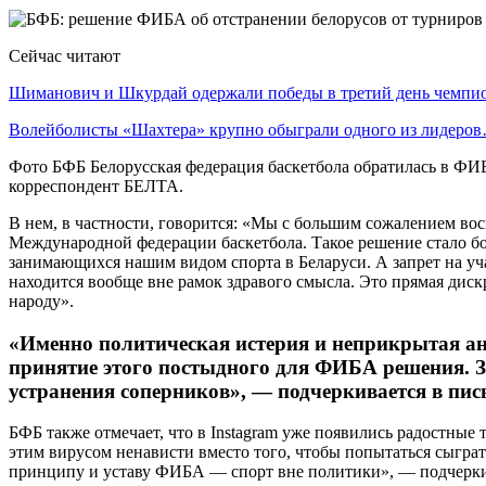
Сейчас читают
Шиманович и Шкурдай одержали победы в третий день чемп
Волейболисты «Шахтера» крупно обыграли одного из лидеро
Фото БФБ Белорусская федерация баскетбола обратилась в ФИ
корреспондент БЕЛТА.
В нем, в частности, говорится: «Мы с большим сожалением в
Международной федерации баскетбола. Такое решение стало бо
занимающихся нашим видом спорта в Беларуси. А запрет на уч
находится вообще вне рамок здравого смысла. Это прямая дис
народу».
«Именно политическая истерия и неприкрытая ан
принятие этого постыдного для ФИБА решения. Зн
устранения соперников», — подчеркивается в пис
БФБ также отмечает, что в Instagram уже появились радостны
этим вирусом ненависти вместо того, чтобы попытаться сыгр
принципу и уставу ФИБА — спорт вне политики», — подчерки