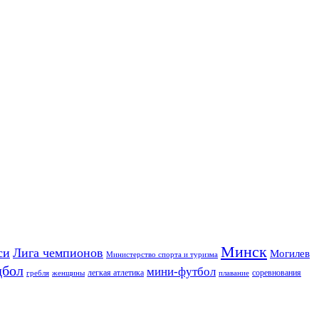
Минск
си
Лига чемпионов
Могилев
Министерство спорта и туризма
дбол
мини-футбол
легкая атлетика
соревнования
гребля
женщины
плавание