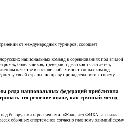
странении от международных турниров, сообщает
лорусских национальных команд в соревнованиях под эгидой
роков, болельщиков, тренеров и десятков тысяч детей,
в личном качестве в составе любых иностранных команд
данству своей страны, по праву принадлежности к своему
роны ряда национальных федераций приблизила
ривать это решение иначе, как грязный метод
 над белорусами и россиянами. «Жаль, что ФИБА заразилась
ересах обычных спортсменов согласно главному олимпийскому