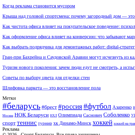
Когда реклама становится мусором
Крыша над головой спортсмена: почему загородный дом — это
Как чистота офиса влияет на покупательское поведение: псих
Как оформление офиса влияет на конверсию: что забывают мар
Как выбрать подрядчика для демонтажных работ: digital-страте
Гран-при Бахрейна и Саудовской Аравии могут исчезнуть из к
Туризм нового поколения: зачем люди едут не смотреть, а испы
Советы по выбору цвета для отделки стен
Шлифовка паркета — это восстановление пола
Метки
#беларусь
#футбол
#россия
#брест
Азаренко
В
Соболенко
НОК Беларуси
Олимпиада
Саснович
У
Москва
НХЛ
хоккей
теннис
спорт
хк Динамо-Минск
турнир
хоккей на тра
Реклама
© 2026 - Спорт Беларуси. Все права защищены.