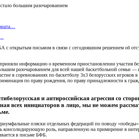
ионата…
в…
БА с открытым письмом в связи с сегодняшним решением об от
осприняли информацию о временном приостановлении участия бе
льшим разочарованием для всей нашей баскетбольной семьи — иг
астие в соревнованиях по баскетболу 3х3 белорусских игроков 
криминация по праву рождения, по праву принадлежности к граж
тибелорусская и антироссийская агрессия со сто
ая всех инициаторов в лицо, мы не можем рассмат
ьме.
е триумфальные пляски отдельных федераций по поводу «победы»
ать консолидирующую роль, направленную на примирение в инт
вается в письме БФБ.