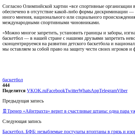
Согласно Олимпийской хартии «все спортивные организации в
обеспечено в отсутствие какой-либо формы дискриминации — ра
иного мнения, национального или социального происхождения,
международными спортивными чиновниками.
«Можно многое запретить, установить границы и заборы, изгн
баскетбол — в нашей стране с нашими друзьями запретить нев
сконцентрируемся на развитии детского баскетбола и националь
мы оставляем за собой право на защиту чести своих игроков
баскетбол
444
Поделится
VK
OK.ru
Facebook
Twitter
WhatsApp
Telegram
Viber
Предыдущая запись
👖Тренер «Айнтрахта» верит в счастливые штаны: одна пара уж
Следующая запись
Баскетбол. БФБ: незыблемые постулаты втоптаны в грязь и 