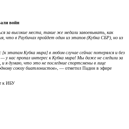
вали войн
ся за высокие места, такие же медали завоевывать, как
, что в Раубичах пройдет один из этапов (Кубка СБР), но из
 [к этапам Кубка мира] в любом случае сейчас потерялся и без
 у нас пропал интерес к Кубка мира! Мы даже не следили за
и я думаю, что это не последние спортсмены в лице
родному союзу биатлонистов»
, — отметил Падин в эфире