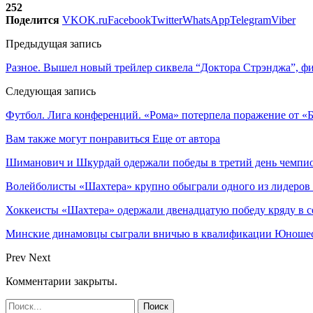
252
Поделится
VK
OK.ru
Facebook
Twitter
WhatsApp
Telegram
Viber
Предыдущая запись
Разное. Вышел новый трейлер сиквела “Доктора Стрэнджа”, ф
Следующая запись
Футбол. Лига конференций. «Рома» потерпела поражение от «Б
Вам также могут понравиться
Еще от автора
Шиманович и Шкурдай одержали победы в третий день чемпио
Волейболисты «Шахтера» крупно обыграли одного из лидеров
Хоккеисты «Шахтера» одержали двенадцатую победу кряду в с
Минские динамовцы сыграли вничью в квалификации Юноше
Prev
Next
Комментарии закрыты.