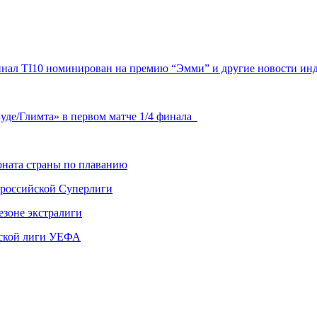
инал TI10 номинирован на премию “Эмми” и другие новости инд
уде/Глимта» в первом матче 1/4 финала
ната страны по плаванию
 российской Суперлиги
езоне экстралиги
ской лиги УЕФА