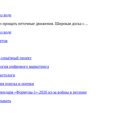
по воде
ен прощать неточные движения. Широкая доска с…
по воде
етов
 серьёзный проект
ология цифрового маркетинга
кетологи
гия поиска и оценки
алендаря «Формулы-1»-2026 из-за войны в регионе
тывать