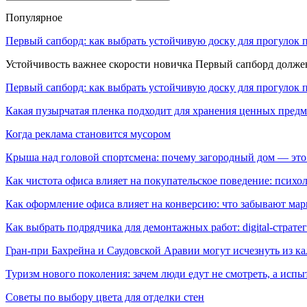
Популярное
Первый сапборд: как выбрать устойчивую доску для прогулок 
Устойчивость важнее скорости новичка Первый сапборд долж
Первый сапборд: как выбрать устойчивую доску для прогулок 
Какая пузырчатая пленка подходит для хранения ценных предм
Когда реклама становится мусором
Крыша над головой спортсмена: почему загородный дом — это
Как чистота офиса влияет на покупательское поведение: псих
Как оформление офиса влияет на конверсию: что забывают мар
Как выбрать подрядчика для демонтажных работ: digital-страте
Гран-при Бахрейна и Саудовской Аравии могут исчезнуть из к
Туризм нового поколения: зачем люди едут не смотреть, а испы
Советы по выбору цвета для отделки стен