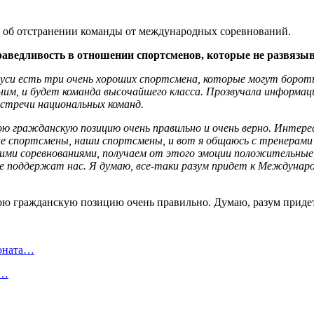
 об отстранении команды от международных соревнований.
раведливость в отношении спортсменов, которые не развязы
уси есть три очень хороших спортсмена, которые могут бороть
им, и будет команда высочайшего класса. Прозвучала информация
встречи национальных команд.
ою гражданскую позицию очень правильно и очень верно. Интерес
 спортсмены, наши спортсмены, и вот я общаюсь с тренерами —
ими соревнованиями, получаем от этого эмоции положительные, 
рые поддержат нас. Я думаю, все-таки разум придет к Междуна
ионата…
в…