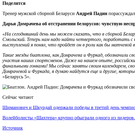
Поделится
Тренер мужской сборной Беларуси
Андрей Падин
порассуждал
Дарья Домрачева об отстранении белорусов: чувствую несп
«На сегодняшний день мы можем сказать, что в сборной Белар
Смольский. Теперь нам надо найти четвертого, поработать с н
выступлений я понял, что пройдет он в роли как бы матчевой 
Такие звезды биатлона, как Домрачева и Фуркад, обозначили св
участия наших спортсменов. Даже на нашем опыте, российские
финальными гонками! Мы сейчас заняты своим календарем, сво
Домрачевой и Фуркада, я думаю найдутся еще и другие, кото
«Беларусь 5».
Сейчас читают
Шиманович и Шкурдай одержали победы в третий день чемп
Волейболисты «Шахтера» крупно обыграли одного из лидеро
Источник