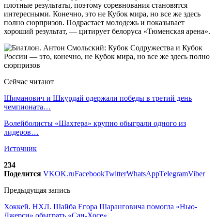
плотные результаты, поэтому соревнования становятся
интересными. Конечно, это не Кубок мира, но все же здесь
полно сюрпризов. Подрастает молодежь и показывает
хороший результат, — цитирует белоруса «Тюменская арена».
Сейчас читают
Шиманович и Шкурдай одержали победы в третий день
чемпионата…
Волейболисты «Шахтера» крупно обыграли одного из
лидеров…
Источник
234
Поделится
VK
OK.ru
Facebook
Twitter
WhatsApp
Telegram
Viber
Предыдущая запись
Хоккей. НХЛ. Шайба Егора Шаранговича помогла «Нью-
Джерси» обыграть «Сан-Хосе»