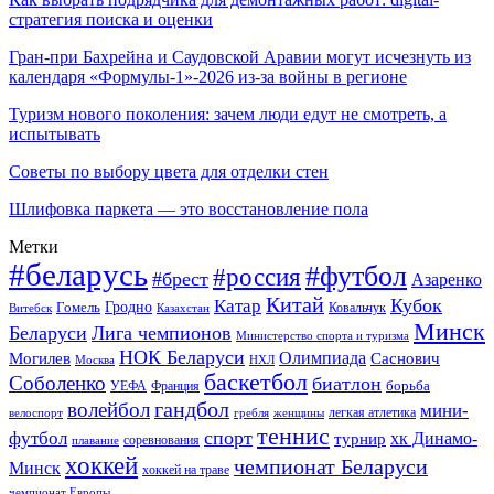
стратегия поиска и оценки
Гран-при Бахрейна и Саудовской Аравии могут исчезнуть из
календаря «Формулы-1»-2026 из-за войны в регионе
Туризм нового поколения: зачем люди едут не смотреть, а
испытывать
Советы по выбору цвета для отделки стен
Шлифовка паркета — это восстановление пола
Метки
#беларусь
#футбол
#россия
#брест
Азаренко
Китай
Кубок
Катар
Гомель
Гродно
Казахстан
Ковальчук
Витебск
Минск
Беларуси
Лига чемпионов
Министерство спорта и туризма
НОК Беларуси
Олимпиада
Могилев
Саснович
Москва
НХЛ
баскетбол
Соболенко
биатлон
борьба
УЕФА
Франция
гандбол
волейбол
мини-
легкая атлетика
гребля
женщины
велоспорт
теннис
спорт
футбол
хк Динамо-
турнир
соревнования
плавание
хоккей
чемпионат Беларуси
Минск
хоккей на траве
чемпионат Европы