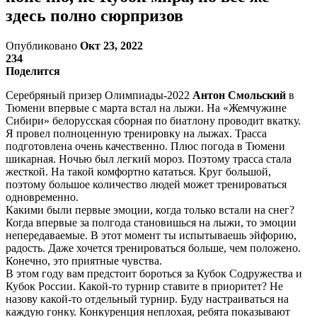
здесь полно сюрпризов
Опубликовано
Окт 23, 2022
234
Поделится
Серебряный призер Олимпиады-2022
Антон Смольский
в
Тюмени впервые с марта встал на лыжи. На «Жемчужине
Сибири» белорусская сборная по биатлону проводит вкатку.
Я провел полноценную тренировку на лыжах. Трасса
подготовлена очень качественно. Плюс погода в Тюмени
шикарная. Ночью был легкий мороз. Поэтому трасса стала
жесткой. На такой комфортно кататься. Круг большой,
поэтому большое количество людей может тренироваться
одновременно.
Какими были первые эмоции, когда только встали на снег?
Когда впервые за полгода становишься на лыжи, то эмоции
непередаваемые. В этот момент ты испытываешь эйфорию,
радость. Даже хочется тренироваться больше, чем положено.
Конечно, это приятные чувства.
В этом году вам предстоит бороться за Кубок Содружества и
Кубок России. Какой-то турнир ставите в приоритет? Не
назову какой-то отдельный турнир. Буду настраиваться на
каждую гонку. Конкуренция неплохая, ребята показывают