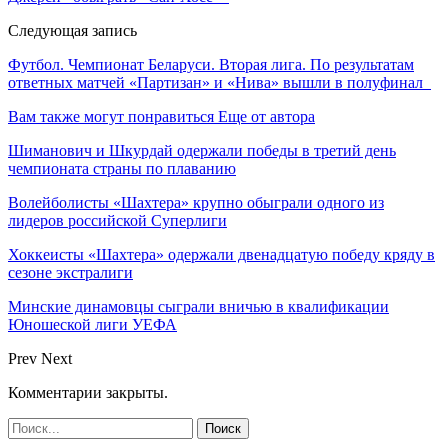
Следующая запись
Футбол. Чемпионат Беларуси. Вторая лига. По результатам
ответных матчей «Партизан» и «Нива» вышли в полуфинал
Вам также могут понравиться
Еще от автора
Шиманович и Шкурдай одержали победы в третий день
чемпионата страны по плаванию
Волейболисты «Шахтера» крупно обыграли одного из
лидеров российской Суперлиги
Хоккеисты «Шахтера» одержали двенадцатую победу кряду в
сезоне экстралиги
Минские динамовцы сыграли вничью в квалификации
Юношеской лиги УЕФА
Prev
Next
Комментарии закрыты.