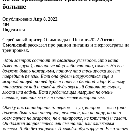
больше
Опубликовано
Апр 8, 2022
404
Поделится
Серебряный призер Олимпиады в Пекине-2022
Антон
Смольский
рассказал про рацион питания и энергозатраты на
тренировках.
«Мой завтрак состоит из сложных углеводов. Это каша
(именно крупа), отварные яйца либо яичница, омлет. Но все
должно быть нежирным, потому что тренировки могут
повредить печень. Если она будет нагружаться еще и
жирной пищей, по ней будет нанесен двойной удар. К этому
прилагается чай и какой-нибудь вкусный батончик: сырок,
мюсли или вафли. Если предстоящая нагрузка не очень
сильная, завтрак может быть менее калорийным.
Обед у нас стандартный: первое — суп, второе — мясо (оно
должно быть или отварное, тушеное, или на пару, но ни в
коем случае не жареное, не в панировке, не котлета) и салат.
Он должен заправляться или сметаной, или оливковым
маслом. Либо без заправки. И какой-нибудь фрукт. Если этого