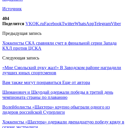
Источник
404
Поделится
VK
OK.ru
Facebook
Twitter
WhatsApp
Telegram
Viber
Предыдущая запись
Хоккеисты СКА сравняли счет в финальной серии Запада
КХЛ против ЦСКА
Следующая запись
«Мне Смольский руку жал!» В Заводском районе наградили
лучших юных спортсменов
Вам также могут понравиться
Еще от автора
Шиманович и Шкурдай одержали победы в третий день
чемпионата страны по плаванию
Волейболисты «Шахтера» крупно обыграли одного из
лидеров российской Суперлиги
Хоккеисты «Шахтера» одержали двенадцатую победу кряду в
сезоне экстралиги