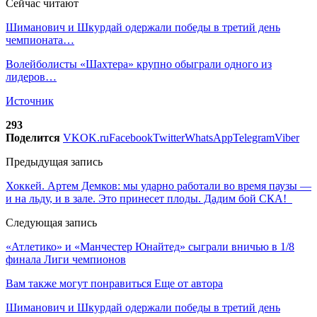
Сейчас читают
Шиманович и Шкурдай одержали победы в третий день
чемпионата…
Волейболисты «Шахтера» крупно обыграли одного из
лидеров…
Источник
293
Поделится
VK
OK.ru
Facebook
Twitter
WhatsApp
Telegram
Viber
Предыдущая запись
Хоккей. Артем Демков: мы ударно работали во время паузы —
и на льду, и в зале. Это принесет плоды. Дадим бой СКА!
Следующая запись
«Атлетико» и «Манчестер Юнайтед» сыграли вничью в 1/8
финала Лиги чемпионов
Вам также могут понравиться
Еще от автора
Шиманович и Шкурдай одержали победы в третий день