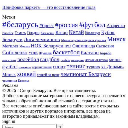
Шлифовка паркета — это восстановление пола
Метки
#беларусь
#футбол
#россия
#брест
Азаренко
Китай
Кубок
Катар
Гомель
Гродно
Казахстан
Ковальчук
Витебск
Минск
Беларуси
Лига чемпионов
Министерство спорта и туризма
НОК Беларуси
Олимпиада
Могилев
Саснович
Москва
НХЛ
баскетбол
Соболенко
биатлон
борьба
УЕФА
Франция
гандбол
волейбол
мини-
легкая атлетика
гребля
женщины
велоспорт
теннис
спорт
футбол
хк Динамо-
турнир
соревнования
плавание
хоккей
чемпионат Беларуси
Минск
хоккей на траве
чемпионат Европы
Реклама
© 2026 - Спорт Беларуси. Все права защищены.
Любое копирование материалов с нашего ресурса разрешается
только с обратной активной ссылкой на страницу статьи.
Все материалы опубликованные на сайте взяты с открытых
источников и других порталов интернета, все права на
авторство принадлежат их законным владельцам.
Sign in