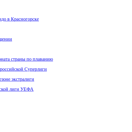
ндо в Красногорске
ещении
ната страны по плаванию
 российской Суперлиги
езоне экстралиги
ской лиги УЕФА