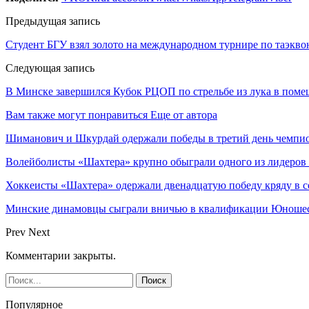
Предыдущая запись
Студент БГУ взял золото на международном турнире по таэкво
Следующая запись
В Минске завершился Кубок РЦОП по стрельбе из лука в пом
Вам также могут понравиться
Еще от автора
Шиманович и Шкурдай одержали победы в третий день чемпио
Волейболисты «Шахтера» крупно обыграли одного из лидеров
Хоккеисты «Шахтера» одержали двенадцатую победу кряду в с
Минские динамовцы сыграли вничью в квалификации Юноше
Prev
Next
Комментарии закрыты.
Популярное