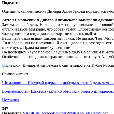
Поделится
Олимпийская чемпионка
Динара Алимбекова
поделилась эмоц
Антон Смольский и Динара Алимбекова выиграли одиночну
Замечательный день. Наконец-то мы почувствовали настоящий б
отталкиваться. Мы рады, что соревнуемся. Спортсменам комфор
уже лучше, чем когда даже на старт не можешь выйти.
Ваша пара была явным фаворитом гонки. Не давило?Нет. Мы с 
Лидировали мы не постоянно. Я очень довольна, что здесь есть
максимуму. Права на ошибку почти нет.
На последнем круге произошла дуэль между Смольским и Истам
Особенно на последних метрах дистанции, — цитирует Алимбек
Сейчас читают
Шиманович и Шкурдай одержали победы в третий день чемп
Волейболисты «Шахтера» крупно обыграли одного из лидеро
Источник
347
Поделится
VK
OK.ru
Facebook
Twitter
WhatsApp
Telegram
Viber