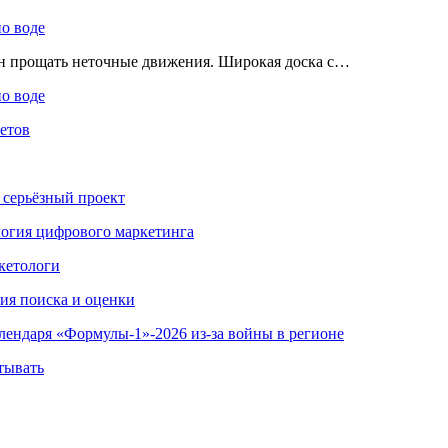
по воде
ен прощать неточные движения. Широкая доска с…
по воде
етов
 серьёзный проект
ология цифрового маркетинга
кетологи
гия поиска и оценки
алендаря «Формулы-1»-2026 из-за войны в регионе
тывать