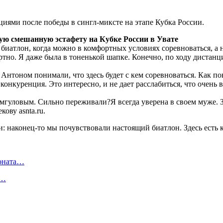
иями после победы в сингл-миксте на этапе Кубка России.
ю смешанную эстафету на Кубке России в Увате
иатлон, когда можно в комфортных условиях соревноваться, а на
тно. Я даже была в тоненькой шапке. Конечно, по ходу дистанци
Антоном понимали, что здесь будет с кем соревноваться. Как п
 конкуренция. Это интересно, и не дает расслабиться, что очен
гуловым. Сильно переживали?Я всегда уверена в своем муже. Зн
ову asnta.ru.
ионата…
в…