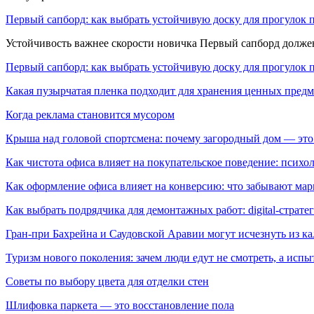
Первый сапборд: как выбрать устойчивую доску для прогулок 
Устойчивость важнее скорости новичка Первый сапборд долж
Первый сапборд: как выбрать устойчивую доску для прогулок 
Какая пузырчатая пленка подходит для хранения ценных предм
Когда реклама становится мусором
Крыша над головой спортсмена: почему загородный дом — это
Как чистота офиса влияет на покупательское поведение: псих
Как оформление офиса влияет на конверсию: что забывают мар
Как выбрать подрядчика для демонтажных работ: digital-страте
Гран-при Бахрейна и Саудовской Аравии могут исчезнуть из к
Туризм нового поколения: зачем люди едут не смотреть, а испы
Советы по выбору цвета для отделки стен
Шлифовка паркета — это восстановление пола