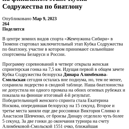
Содружества по биатлону
Опубликовано
Мар 9, 2023
264
Поделится
В центре зимних видов спорта «Жемчужина Сибири» в
Тюмени стартовал заключительный этап Кубка Содружества
по биатлону, участие в котором принимают сильнейшие
спортсмены Беларуси и России.
Программу соревнований в четверг открыла женская
спринтерская гонка на 7,5 км. Идущая первой в общем зачете
Кубка Содружества белоруска
Динара Алимбекова-
Смольская
сегодня осталась вне подиума, но, тем не менее,
сохранила лидерство в сводной таблице. Наша биатлонистка
не допустила ни одного промаха на обоих огневых рубежах и
показала на финише итоговый 4-й результат.
Победительницей женского спринта стала Екатерина
Носкова, опередившая белоруску на 15 секунд. Второе и
третье места заняли еще две россиянки Виктория Сливко и
Анастасия Шевченко, от бронзы Динару отделило чуть более
5 секунд. За две гонки до окончания турнира на счету
Алимбековой-Смольской 1551 очко, ближайшая