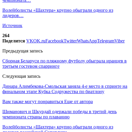
чемпионата…
Волейболисты «Шахтера» крупно обыграли одного из
лидеров…
Источник
264
Поделится
VK
OK.ru
Facebook
Twitter
WhatsApp
Telegram
Viber
Предыдущая запись
Сборная Беларуси по пляжному футболу обыграла иранцев в
третьем гостевом спарринге
Следующая запись
Динара Алимбекова-Смольская заняла 4-е место в спринте на
финальном этапе Кубка Содружества по биатлону
Вам также могут понравиться
Еще от автора
Шиманович и Шкурдай одержали победы в третий день
чемпионата страны по плаванию
Волейболисты «Шахтера» крупно обыграли одного из