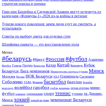
стратегия поиска и оценки
Гран-при Бахрейна и Саудовской Аравии могут исчезнуть из
календаря «Формулы-1»-2026 из-за войны в регионе
Туризм нового поколения: зачем люди едут не смотреть, а
испытывать
Советы по выбору цвета для отделки стен
Шлифовка паркета — это восстановление пола
Метки
#беларусь
#футбол
#россия
#брест
Азаренко
Китай
Кубок
Катар
Гомель
Гродно
Казахстан
Ковальчук
Витебск
Минск
Беларуси
Лига чемпионов
Министерство спорта и туризма
НОК Беларуси
Олимпиада
Могилев
Саснович
Москва
НХЛ
баскетбол
Соболенко
биатлон
борьба
УЕФА
Франция
гандбол
волейбол
мини-
легкая атлетика
гребля
женщины
велоспорт
теннис
спорт
футбол
хк Динамо-
турнир
соревнования
плавание
хоккей
чемпионат Беларуси
Минск
хоккей на траве
чемпионат Европы