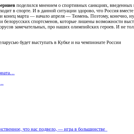
ерниев
поделился мнением о спортивных санкциях, введенных 
ходит в спорте. И в данной ситуации здорово, что Россия вместе
и конец марта — начало апреля — Тюмень. Поэтому, конечно, н
 и белорусских спортсменов, которые лишены возможности выступ
орусов замечательных, про наших олимпийских героев. И не тол
ионата…
в…
нственное, что нас подвело, — игра в большинстве