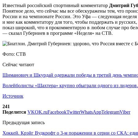
Известный российский спортивный комментатор
Дмитрий Губ
Понятное дело, что сейчас мы все обескуражены тем, что проис
России и на чемпионате России. Это Уфа — следующая неделя 
и мне как комментатору для того, чтобы поддержать и русских,
показ широкий, что я прокомментирую в любом случае про бел
— сказал Губерниев в программе «Неделя» на СТВ.
Фото: СТВ
Сейчас читают
Шиманович и Шкурдай одержали победы в третий день чемп
Волейболисты «Шахтера» крупно обыграли одного из лидеро
Источник
241
Поделится
VK
OK.ru
Facebook
Twitter
WhatsApp
Telegram
Viber
Предыдущая запись
Хоккей. Крэйг Вудкрофт о 3-м поражении в серии со СКА: еди