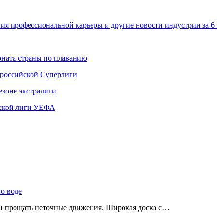
ения профессиональной карьеры и другие новости индустрии за 
ната страны по плаванию
 российской Суперлиги
езоне экстралиги
ской лиги УЕФА
по воде
ен прощать неточные движения. Широкая доска с…