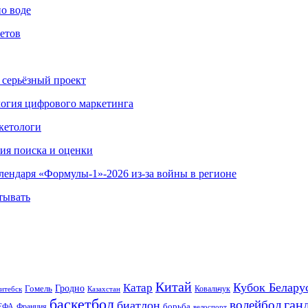
по воде
етов
 серьёзный проект
ология цифрового маркетинга
кетологи
гия поиска и оценки
алендаря «Формулы-1»-2026 из-за войны в регионе
тывать
Китай
Кубок Белару
Катар
Гомель
Гродно
Казахстан
Ковальчук
итебск
баскетбол
ган
волейбол
биатлон
борьба
ЕФА
Франция
велоспорт