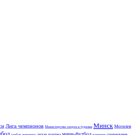
Минск
си
Лига чемпионов
Могилев
Министерство спорта и туризма
дбол
мини-футбол
легкая атлетика
соревнования
гребля
женщины
плавание