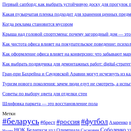
Первый сапборд: как выбрать устойчивую доску для прогулок 
Какая пузырчатая пленка подходит для хранения ценных предм
Когда реклама становится мусором
Крыша над головой спортсмена: почему загородный дом — это
Как чистота офиса влияет на покупательское поведение: псих
Как оформление офиса влияет на конверсию: что забывают мар
Как выбрать подрядчика для демонтажных работ: digital-страте
Гран-при Бахрейна и Саудовской Аравии могут исчезнуть из к
Туризм нового поколения: зачем люди едут не смотреть, а испы
Советы по выбору цвета для отделки стен
Шлифовка паркета — это восстановление пола
Метки
#беларусь
#футбол
#россия
#брест
Азаренко
В
Соболенко
НОК Беларуси
Олимпиада
Саснович
У
Москва
НХЛ