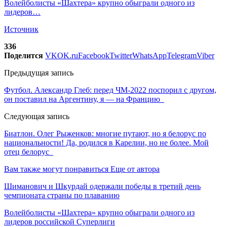
Волейболисты «Шахтера» крупно обыграли одного из
лидеров…
Источник
336
Поделится
VK
OK.ru
Facebook
Twitter
WhatsApp
Telegram
Viber
Предыдущая запись
Футбол. Александр Глеб: перед ЧМ-2022 поспорил с другом,
он поставил на Аргентину, я — на Францию
Следующая запись
Биатлон. Олег Рыженков: многие путают, но я белорус по
национальности! Да, родился в Карелии, но не более. Мой
отец белорус
Вам также могут понравиться
Еще от автора
Шиманович и Шкурдай одержали победы в третий день
чемпионата страны по плаванию
Волейболисты «Шахтера» крупно обыграли одного из
лидеров российской Суперлиги