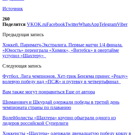
Источник
260
Поделится
VK
OK.ru
Facebook
Twitter
WhatsApp
Telegram
Viber
Предыдущая запись
Хоккей. Париматч-Экстралига. Первые матчи 1/4 финала.
«Юность» переиграла «Химик», «Витебск» в овертайме
уступил «Шахтеру»
Следующая запись
Футбол. Лига чемпионов. Хет-трик Бензема принес «Реалу»
волевую победу над «ПСЖ» и путевку в четвертьфинал
Вам также могут понравиться
Еще от автора
Шиманович и Шкурдай одержали победы в третий день
чемпионата страны по плаванию
Волейболисты «Шахтера» крупно обыграли одного из
лидеров российской Суперлиги
Хоккеисты «Шахтера» одержали двенадцатую победу кряду в