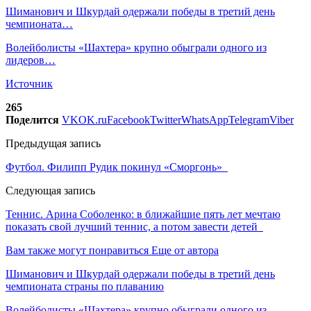
Шиманович и Шкурдай одержали победы в третий день
чемпионата…
Волейболисты «Шахтера» крупно обыграли одного из
лидеров…
Источник
265
Поделится
VK
OK.ru
Facebook
Twitter
WhatsApp
Telegram
Viber
Предыдущая запись
Футбол. Филипп Рудик покинул «Сморгонь»
Следующая запись
Теннис. Арина Соболенко: в ближайшие пять лет мечтаю
показать свой лучший теннис, а потом завести детей
Вам также могут понравиться
Еще от автора
Шиманович и Шкурдай одержали победы в третий день
чемпионата страны по плаванию
Волейболисты «Шахтера» крупно обыграли одного из