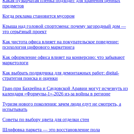
Какая пузырчатая пленка подходит для хранения ценных
предметов
Когда реклама становится мусором
Крыша над головой спортсмена: почему загородный дом —
это серьёзный проект
Как чистота офиса влияет на покупательское поведение:
психология цифрового маркетинга
Как оформление офиса влияет на конверсию: что забывают
маркетологи
Как выбрать подрядчика для демонтажных работ: digital-
стратегия поиска и оценки
Гран-при Бахрейна и Саудовской Аравии могут исчезнуть из
календаря «Формулы-1»-2026 из-за войны в регионе
Туризм нового поколения: зачем люди едут не смотреть, а
испытывать
Советы по выбору цвета для отделки стен
Шлифовка паркета — это восстановление пола