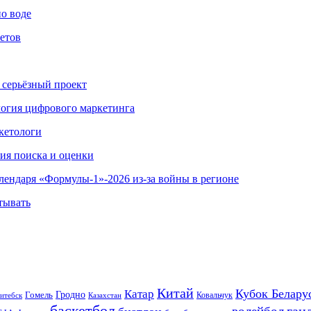
по воде
етов
 серьёзный проект
ология цифрового маркетинга
кетологи
гия поиска и оценки
алендаря «Формулы-1»-2026 из-за войны в регионе
тывать
Китай
Кубок Белару
Катар
Гомель
Гродно
Казахстан
Ковальчук
итебск
баскетбол
ган