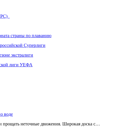
КУРС)
ната страны по плаванию
 российской Суперлиги
езоне экстралиги
ской лиги УЕФА
по воде
ен прощать неточные движения. Широкая доска с…