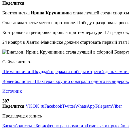
Поделится
Биатлонистка
Ирина Кручинкина
стала лучшей среди спортсм
Она заняла третье место в протоколе. Победу праздновала ро
Контрольная тренировка прошла при температуре -17 градусов,
24 ноября в Ханты-Мансийске должен стартовать первый этап 
Сейчас читают
Шиманович и Шкурдай одержали победы в третий день чемп
Волейболисты «Шахтера» крупно обыграли одного из лидеро
Источник
307
Поделится
VK
OK.ru
Facebook
Twitter
WhatsApp
Telegram
Viber
Предыдущая запись
Баскетболисты «Борисфена» разгромили «Гомельских рысей» в