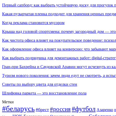
Первый сапборд: как выбрать устойчивую доску для прогулок 
Какая пузырчатая пленка подходит для хранения ценных предм
Когда реклама становится мусором
Крыша над головой спортсмена: почему загородный дом — это
Как чистота офиса влияет на покупательское поведение: псих
Как оформление офиса влияет на конверсию: что забывают мар
Как выбрать подрядчика для демонтажных работ: digital-страте
Гран-при Бахрейна и Саудовской Аравии могут исчезнуть из к
Туризм нового поколения: зачем люди едут не смотреть, а испы
Советы по выбору цвета для отделки стен
Шлифовка паркета — это восстановление пола
Метки
#беларусь
#футбол
#россия
#брест
Азаренко
В