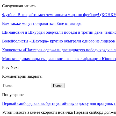
Следующая запись
Футбол. Выиграйте мяч чемпионата мира по футболу! (КОН
Вам также могут понравиться
Еще от автора
Шиманович и Шкурдай одержали победы в третий день чемпио
Волейболисты «Шахтера» крупно обыграли одного из лидеров
Хоккеисты «Шахтера» одержали двенадцатую победу кряду в с
Минские динамовцы сыграли вничью в квалификации Юноше
Prev
Next
Комментарии закрыты.
Популярное
Первый сапборд: как выбрать устойчивую доску для прогулок 
Устойчивость важнее скорости новичка Первый сапборд долж