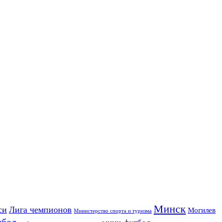
Минск
си
Лига чемпионов
Могилев
Министерство спорта и туризма
дбол