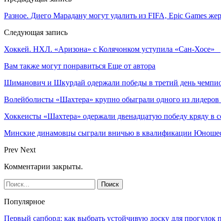
Разное. Диего Марадану могут удалить из FIFA, Epic Games ж
Следующая запись
Хоккей. НХЛ. «Аризона» с Колячонком уступила «Сан-Хосе»
Вам также могут понравиться
Еще от автора
Шиманович и Шкурдай одержали победы в третий день чемпио
Волейболисты «Шахтера» крупно обыграли одного из лидеров
Хоккеисты «Шахтера» одержали двенадцатую победу кряду в с
Минские динамовцы сыграли вничью в квалификации Юноше
Prev
Next
Комментарии закрыты.
Популярное
Первый сапборд: как выбрать устойчивую доску для прогулок 