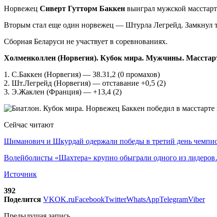
Норвежец
Сиверт Гутторм Баккен
выиграл мужской масстарт 
Вторым стал еще один норвежец — Штурла Легрейд. Замкнул 
Сборная Беларуси не участвует в соревнованиях.
Холменколлен (Норвегия). Кубок мира. Мужчины. Масстарт
1. С.Баккен (Норвегия) — 38.31,2 (0 промахов)
2. Шт.Легрейд (Норвегия) — отставание +0,5 (2)
3. Э.Жаклен (Франция) — +13,4 (2)
Сейчас читают
Шиманович и Шкурдай одержали победы в третий день чемп
Волейболисты «Шахтера» крупно обыграли одного из лидеро
Источник
392
Поделится
VK
OK.ru
Facebook
Twitter
WhatsApp
Telegram
Viber
Предыдущая запись