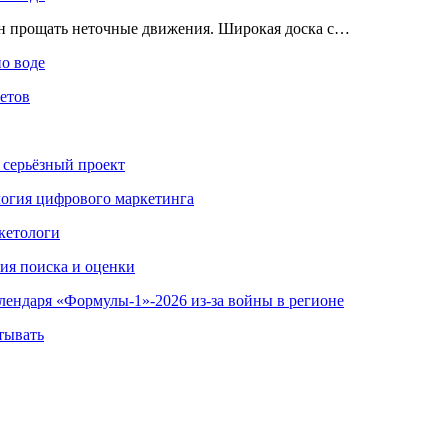
ен прощать неточные движения. Широкая доска с…
по воде
етов
 серьёзный проект
ология цифрового маркетинга
кетологи
гия поиска и оценки
алендаря «Формулы-1»-2026 из-за войны в регионе
тывать