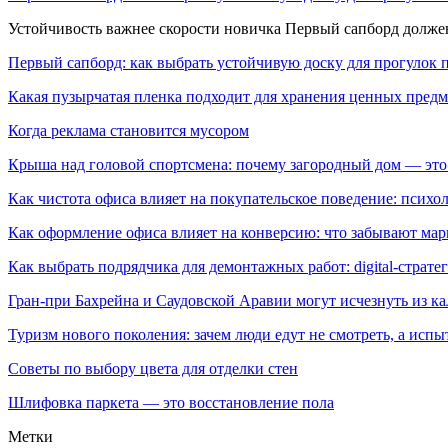
Устойчивость важнее скорости новичка Первый сапборд долж
Первый сапборд: как выбрать устойчивую доску для прогулок 
Какая пузырчатая пленка подходит для хранения ценных предм
Когда реклама становится мусором
Крыша над головой спортсмена: почему загородный дом — это
Как чистота офиса влияет на покупательское поведение: псих
Как оформление офиса влияет на конверсию: что забывают мар
Как выбрать подрядчика для демонтажных работ: digital-страте
Гран-при Бахрейна и Саудовской Аравии могут исчезнуть из к
Туризм нового поколения: зачем люди едут не смотреть, а испы
Советы по выбору цвета для отделки стен
Шлифовка паркета — это восстановление пола
Метки