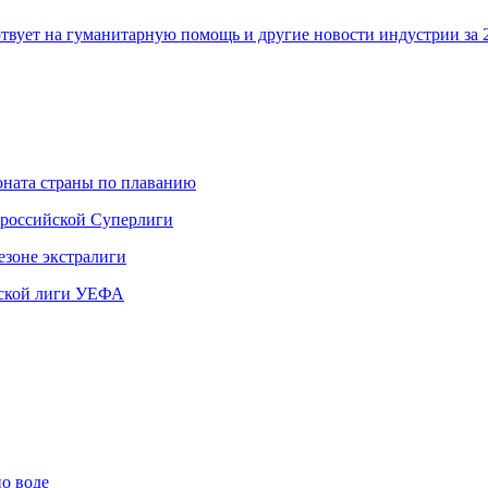
ертвует на гуманитарную помощь и другие новости индустрии за
ната страны по плаванию
 российской Суперлиги
езоне экстралиги
ской лиги УЕФА
по воде