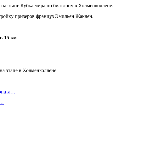
на этапе Кубка мира по биатлону в Холменколлене.
тройку призеров француз Эмильен Жаклен.
. 15 км
ионата…
в…