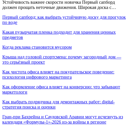
Устойчивость важнее скорости новичка Первый сапборд
должен прощать неточные движения. Широкая доска с…
Первый сапборд: как выбрать устойчивую доску для прогулок
по воде
Какая пузырчатая пленка подходит для хранения ценных
предметов
Когда реклама становится мусором
Крыша над головой спортсмена: почему загородный дом —
это серьёзный проект
Как чистота офиса влияет на покупательское поведение:
психология цифрового маркетинга
Как оформление офиса влияет на конверсию: что забывают
маркетологи
Как выбрать подрядчика для демонтажных работ: digital-
стратегия поиска и оценки
Гран-при Бахрейна и Саудовской Аравии могут исчезнуть из
календаря «Формулы-1»-2026 из-за войны в регионе