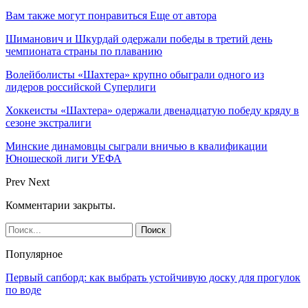
Вам также могут понравиться
Еще от автора
Шиманович и Шкурдай одержали победы в третий день
чемпионата страны по плаванию
Волейболисты «Шахтера» крупно обыграли одного из
лидеров российской Суперлиги
Хоккеисты «Шахтера» одержали двенадцатую победу кряду в
сезоне экстралиги
Минские динамовцы сыграли вничью в квалификации
Юношеской лиги УЕФА
Prev
Next
Комментарии закрыты.
Популярное
Первый сапборд: как выбрать устойчивую доску для прогулок
по воде