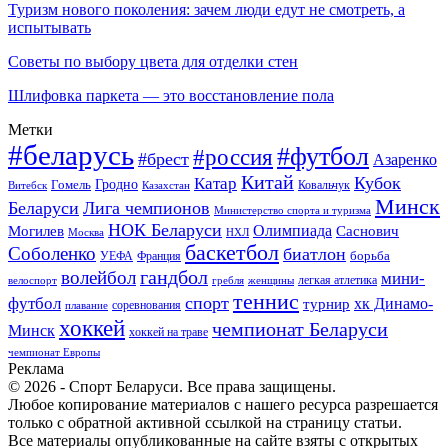
Туризм нового поколения: зачем люди едут не смотреть, а
испытывать
Советы по выбору цвета для отделки стен
Шлифовка паркета — это восстановление пола
Метки
#беларусь
#футбол
#россия
#брест
Азаренко
Китай
Кубок
Катар
Гомель
Гродно
Казахстан
Ковальчук
Витебск
Минск
Беларуси
Лига чемпионов
Министерство спорта и туризма
НОК Беларуси
Олимпиада
Могилев
Саснович
Москва
НХЛ
баскетбол
Соболенко
биатлон
борьба
УЕФА
Франция
гандбол
волейбол
мини-
легкая атлетика
гребля
женщины
велоспорт
теннис
спорт
футбол
хк Динамо-
турнир
соревнования
плавание
хоккей
чемпионат Беларуси
Минск
хоккей на траве
чемпионат Европы
Реклама
© 2026 - Спорт Беларуси. Все права защищены.
Любое копирование материалов с нашего ресурса разрешается
только с обратной активной ссылкой на страницу статьи.
Все материалы опубликованные на сайте взяты с открытых