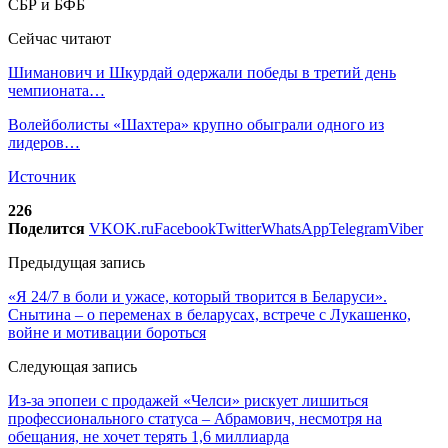
Сейчас читают
Шиманович и Шкурдай одержали победы в третий день
чемпионата…
Волейболисты «Шахтера» крупно обыграли одного из
лидеров…
Источник
226
Поделится
VK
OK.ru
Facebook
Twitter
WhatsApp
Telegram
Viber
Предыдущая запись
«Я 24/7 в боли и ужасе, который творится в Беларуси».
Снытина – о переменах в беларусах, встрече с Лукашенко,
войне и мотивации бороться
Следующая запись
Из-за эпопеи с продажей «Челси» рискует лишиться
профессионального статуса – Абрамович, несмотря на
обещания, не хочет терять 1,6 миллиарда