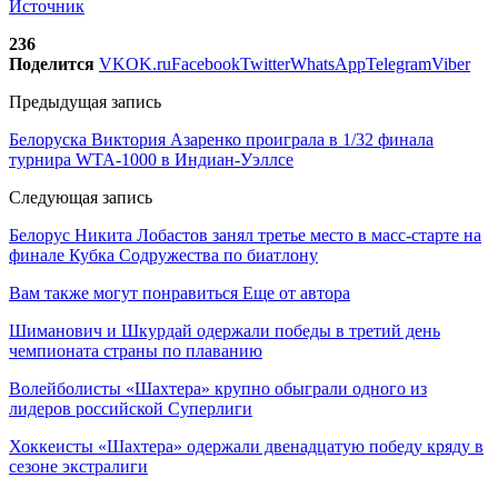
Источник
236
Поделится
VK
OK.ru
Facebook
Twitter
WhatsApp
Telegram
Viber
Предыдущая запись
Белоруска Виктория Азаренко проиграла в 1/32 финала
турнира WTA-1000 в Индиан-Уэллсе
Следующая запись
Белорус Никита Лобастов занял третье место в масс-старте на
финале Кубка Содружества по биатлону
Вам также могут понравиться
Еще от автора
Шиманович и Шкурдай одержали победы в третий день
чемпионата страны по плаванию
Волейболисты «Шахтера» крупно обыграли одного из
лидеров российской Суперлиги
Хоккеисты «Шахтера» одержали двенадцатую победу кряду в
сезоне экстралиги