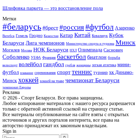
Шлифовка паркета — это восстановление пола
Метки
#беларусь
#футбол
#россия
#брест
Азаренко
Китай
Кубок
Катар
Гомель
Гродно
Казахстан
Ковальчук
Витебск
Минск
Беларуси
Лига чемпионов
Министерство спорта и туризма
НОК Беларуси
Олимпиада
Могилев
Саснович
Москва
НХЛ
баскетбол
Соболенко
биатлон
борьба
УЕФА
Франция
гандбол
волейбол
мини-
легкая атлетика
гребля
женщины
велоспорт
теннис
спорт
футбол
хк Динамо-
турнир
соревнования
плавание
хоккей
чемпионат Беларуси
Минск
хоккей на траве
чемпионат Европы
Реклама
© 2026 - Спорт Беларуси. Все права защищены.
Любое копирование материалов с нашего ресурса разрешается
только с обратной активной ссылкой на страницу статьи.
Все материалы опубликованные на сайте взяты с открытых
источников и других порталов интернета, все права на
авторство принадлежат их законным владельцам.
Sign in