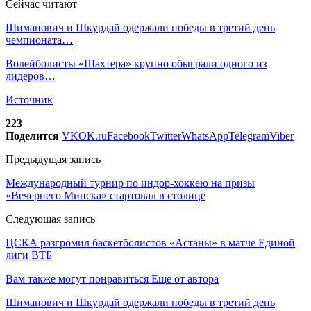
Сейчас читают
Шиманович и Шкурдай одержали победы в третий день
чемпионата…
Волейболисты «Шахтера» крупно обыграли одного из
лидеров…
Источник
223
Поделится
VK
OK.ru
Facebook
Twitter
WhatsApp
Telegram
Viber
Предыдущая запись
Международный турнир по индор-хоккею на призы
«Вечернего Минска» стартовал в столице
Следующая запись
ЦСКА разгромил баскетболистов «Астаны» в матче Единой
лиги ВТБ
Вам также могут понравиться
Еще от автора
Шиманович и Шкурдай одержали победы в третий день