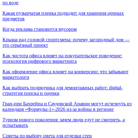
по воде
Какая пузырчатая пленка подходит для хранения ценных
предметов
Когда реклама становится мусором
Крыша над головой спортсмена: почему загородный дом —
это серьёзный проект
Как чистота офиса влияет на покупательское поведение:
психология цифрового маркетинга
Как оформление офиса влияет на конверсию: что забывают
маркетологи
Как выбрать подрядчика для демонтажных работ: digital-
стратегия поиска и оценки
Гран-при Бахрейна и Саудовской Аравии могут исчезнуть из
календаря «Формулы-1»-2026 из-за войны в регионе
Туризм нового поколения: зачем люди едут не смотреть, а
испытывать
Советы по выбору цвета для отделки стен