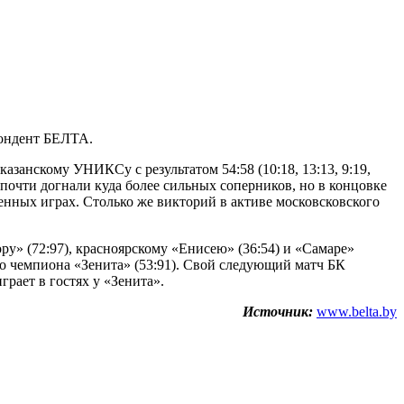
пондент БЕЛТА.
анскому УНИКСу с результатом 54:58 (10:18, 13:13, 9:19,
 почти догнали куда более сильных соперников, но в концовке
денных играх. Столько же викторий в активе московсковского
у» (72:97), красноярскому «Енисею» (36:54) и «Самаре»
го чемпиона «Зенита» (53:91). Свой следующий матч БК
ает в гостях у «Зенита».
Источник:
www.belta.by