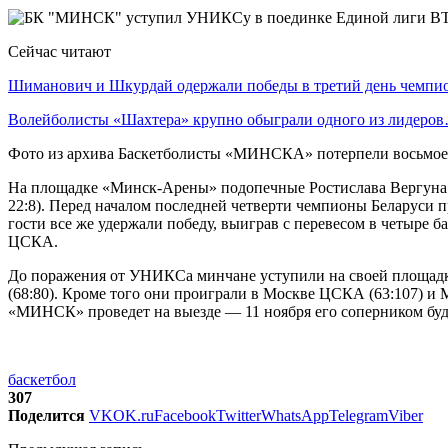
Сейчас читают
Шиманович и Шкурдай одержали победы в третий день чемп
Волейболисты «Шахтера» крупно обыграли одного из лидеро
Фото из архива Баскетболисты «МИНСКА» потерпели восьмое 
На площадке «Минск-Арены» подопечные Ростислава Вергуна ус
22:8). Перед началом последней четверти чемпионы Беларуси п
гости все же удержали победу, выиграв с перевесом в четыре б
ЦСКА.
До поражения от УНИКСа минчане уступили на своей площадке 
(68:80). Кроме того они проиграли в Москве ЦСКА (63:107) и 
«МИНСК» проведет на выезде — 11 ноября его соперником буд
баскетбол
307
Поделится
VK
OK.ru
Facebook
Twitter
WhatsApp
Telegram
Viber