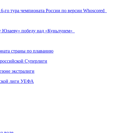
6-го тура чемпионата России по версии Whoscored
ту Юлаеву» победу над «Куньлунем»
ната страны по плаванию
 российской Суперлиги
езоне экстралиги
ской лиги УЕФА
по воде