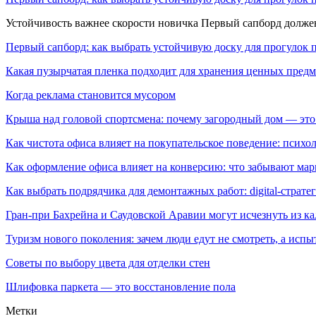
Устойчивость важнее скорости новичка Первый сапборд долж
Первый сапборд: как выбрать устойчивую доску для прогулок 
Какая пузырчатая пленка подходит для хранения ценных предм
Когда реклама становится мусором
Крыша над головой спортсмена: почему загородный дом — это
Как чистота офиса влияет на покупательское поведение: псих
Как оформление офиса влияет на конверсию: что забывают мар
Как выбрать подрядчика для демонтажных работ: digital-страте
Гран-при Бахрейна и Саудовской Аравии могут исчезнуть из к
Туризм нового поколения: зачем люди едут не смотреть, а испы
Советы по выбору цвета для отделки стен
Шлифовка паркета — это восстановление пола
Метки