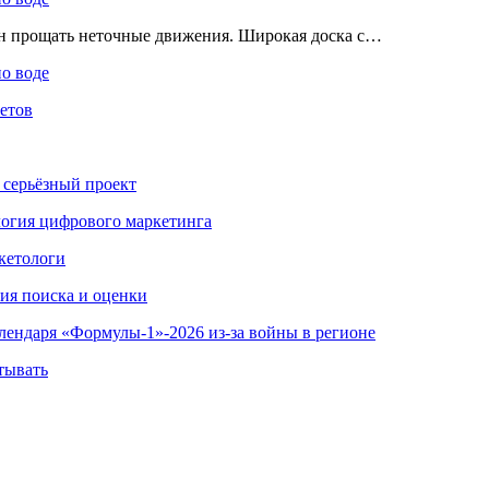
ен прощать неточные движения. Широкая доска с…
по воде
етов
 серьёзный проект
ология цифрового маркетинга
кетологи
гия поиска и оценки
алендаря «Формулы-1»-2026 из-за войны в регионе
тывать