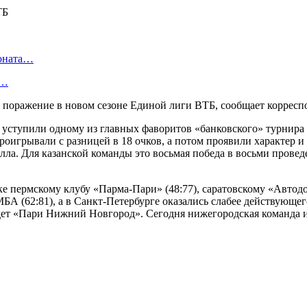
ионата…
в…
поражение в новом сезоне Единой лиги ВТБ, сообщает коррес
тупили одному из главных фаворитов «банковского» турнира каз
роигрывали с разницей в 18 очков, а потом проявили характер и
алла. Для казанской команды это восьмая победа в восьми прове
пермскому клубу «Парма-Пари» (48:77), саратовскому «Автодор
МБА (62:81), а в Санкт-Петербурге оказались слабее действующе
ет «Пари Нижний Новгород». Сегодня нижегородская команда игр