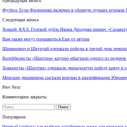
Предыдущая запись
Футбол. Егор Филипенко включен в сборную лучших игроков 1
Следующая запись
Хоккей. КХЛ. Голевой дубль Ивана Дроздова принес «Салава
Вам также могут понравиться
Еще от автора
Шиманович и Шкурдай одержали победы в третий день чемпио
Волейболисты «Шахтера» крупно обыграли одного из лидеров
Хоккеисты «Шахтера» одержали двенадцатую победу кряду в с
Минские динамовцы сыграли вничью в квалификации Юноше
Prev
Next
Комментарии закрыты.
Популярное
Первый сапборд: как выбрать устойчивую доску для прогулок 