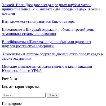
Хоккей. Иван Дроздов: всегда с родным клубом матчи
принципиальные. У «Салавата» две победы из двух, я очень
доволен
Вам также могут понравиться
Еще от автора
Шиманович и Шкурдай одержали победы в третий день
чемпионата страны по плаванию
Волейболисты «Шахтера» крупно обыграли одного из
лидеров российской Суперлиги
Хоккеисты «Шахтера» одержали двенадцатую победу кряду в
сезоне экстралиги
Минские динамовцы сыграли вничью в квалификации
Юношеской лиги УЕФА
Prev
Next
Комментарии закрыты.
Популярное