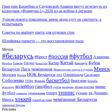
Гран-при Бахрейна и Саудовской Аравии могут исчезнуть из
календаря «Формулы-1»-2026 из-за войны в регионе
Туризм нового поколения: зачем люди едут не смотреть, а
испытывать
Советы по выбору цвета для отделки стен
Шлифовка паркета — это восстановление пола
Метки
#беларусь
#футбол
#россия
#брест
Азаренко
Китай
Кубок
Катар
Гомель
Гродно
Казахстан
Ковальчук
Витебск
Минск
Беларуси
Лига чемпионов
Министерство спорта и туризма
НОК Беларуси
Олимпиада
Могилев
Саснович
Москва
НХЛ
баскетбол
Соболенко
биатлон
борьба
УЕФА
Франция
гандбол
волейбол
мини-
легкая атлетика
гребля
женщины
велоспорт
теннис
спорт
футбол
хк Динамо-
турнир
соревнования
плавание
хоккей
чемпионат Беларуси
Минск
хоккей на траве
чемпионат Европы
Реклама