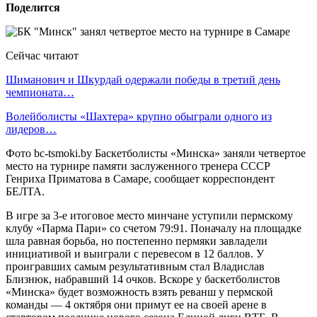
Поделится
Сейчас читают
Шиманович и Шкурдай одержали победы в третий день
чемпионата…
Волейболисты «Шахтера» крупно обыграли одного из
лидеров…
Фото bc-tsmoki.by Баскетболисты «Минска» заняли четвертое
место на турнире памяти заслуженного тренера СССР
Генриха Приматова в Самаре, сообщает корреспондент
БЕЛТА.
В игре за 3-е итоговое место минчане уступили пермскому
клубу «Парма Пари» со счетом 79:91. Поначалу на площадке
шла равная борьба, но постепенно пермяки завладели
инициативой и выиграли с перевесом в 12 баллов. У
проигравших самым результативным стал Владислав
Близнюк, набравший 14 очков. Вскоре у баскетболистов
«Минска» будет возможность взять реванш у пермской
команды — 4 октября они примут ее на своей арене в