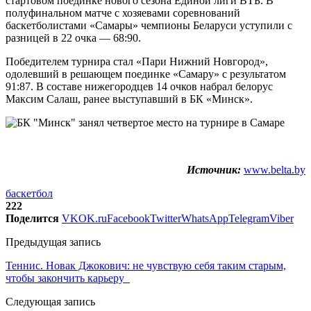
стартовом поединке нового сезона Единой лиги ВТБ. В
полуфинальном матче с хозяевами соревнований
баскетболистами «Самары» чемпионы Беларуси уступили с
разницей в 22 очка — 68:90.
Победителем турнира стал «Пари Нижний Новгород»,
одолевший в решающем поединке «Самару» с результатом
91:87. В составе нижегородцев 14 очков набрал белорус
Максим Салаш, ранее выступавший в БК «Минск».
Источник:
www.belta.by
баскетбол
222
Поделится
VK
OK.ru
Facebook
Twitter
WhatsApp
Telegram
Viber
Предыдущая запись
Теннис. Новак Джокович: не чувствую себя таким старым,
чтобы закончить карьеру
Следующая запись