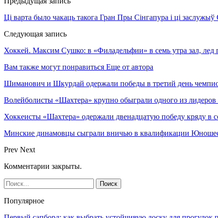
Предыдущая запись
Ці варта было чакаць такога Гран Пры Сінгапура і ці заслужыў 
Следующая запись
Хоккей. Максим Сушко: в «Филадельфии» в семь утра зал, лед
Вам также могут понравиться
Еще от автора
Шиманович и Шкурдай одержали победы в третий день чемпио
Волейболисты «Шахтера» крупно обыграли одного из лидеров
Хоккеисты «Шахтера» одержали двенадцатую победу кряду в с
Минские динамовцы сыграли вничью в квалификации Юноше
Prev
Next
Комментарии закрыты.
Популярное
Первый сапборд: как выбрать устойчивую доску для прогулок 