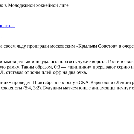
ионата…
в…
воем льду проиграли московским «Крыльям Советов» в очере
мовцам так и не удалось поразить чужие ворота. Гости в свою 
шую рамку. Таким образом, 0:3 — «шинники» прерывают серию из
, отставая от зоны плей-офф на два очка.
к» проведет 11 октября в гостях у «СКА-Варягов» из Ленингр
е хоккеисты (5:4, 3:2). Будущим матчем юные динамовцы начнут