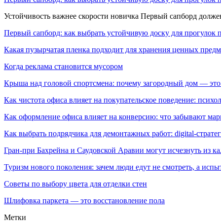
Устойчивость важнее скорости новичка Первый сапборд долж
Первый сапборд: как выбрать устойчивую доску для прогулок 
Какая пузырчатая пленка подходит для хранения ценных предм
Когда реклама становится мусором
Крыша над головой спортсмена: почему загородный дом — это
Как чистота офиса влияет на покупательское поведение: псих
Как оформление офиса влияет на конверсию: что забывают мар
Как выбрать подрядчика для демонтажных работ: digital-страте
Гран-при Бахрейна и Саудовской Аравии могут исчезнуть из к
Туризм нового поколения: зачем люди едут не смотреть, а испы
Советы по выбору цвета для отделки стен
Шлифовка паркета — это восстановление пола
Метки