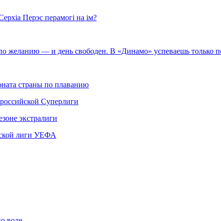
Серхіа Перэс перамогі на ім?
 по желанию — и день свободен. В «Динамо» успеваешь только 
ната страны по плаванию
 российской Суперлиги
езоне экстралиги
ской лиги УЕФА
по воде