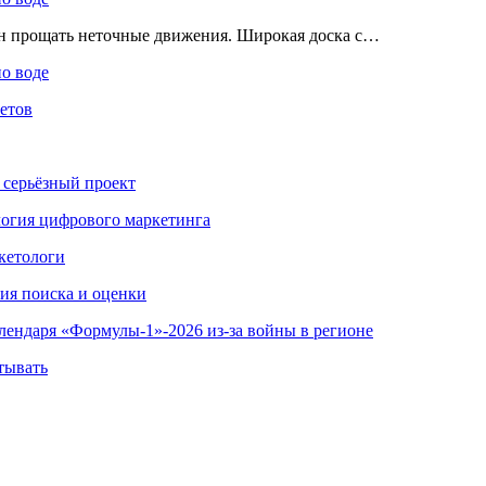
ен прощать неточные движения. Широкая доска с…
по воде
етов
 серьёзный проект
ология цифрового маркетинга
кетологи
гия поиска и оценки
алендаря «Формулы-1»-2026 из-за войны в регионе
тывать