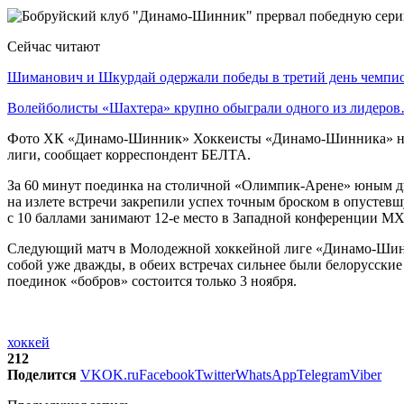
Сейчас читают
Шиманович и Шкурдай одержали победы в третий день чемп
Волейболисты «Шахтера» крупно обыграли одного из лидеро
Фото ХК «Динамо-Шинник» Хоккеисты «Динамо-Шинника» на с
лиги, сообщает корреспондент БЕЛТА.
За 60 минут поединка на столичной «Олимпик-Арене» юным дина
на излете встречи закрепили успех точным броском в опустев
с 10 баллами занимают 12-е место в Западной конференции МХЛ
Следующий матч в Молодежной хоккейной лиге «Динамо-Шинни
собой уже дважды, в обеих встречах сильнее были белорусски
поединок «бобров» состоится только 3 ноября.
хоккей
212
Поделится
VK
OK.ru
Facebook
Twitter
WhatsApp
Telegram
Viber