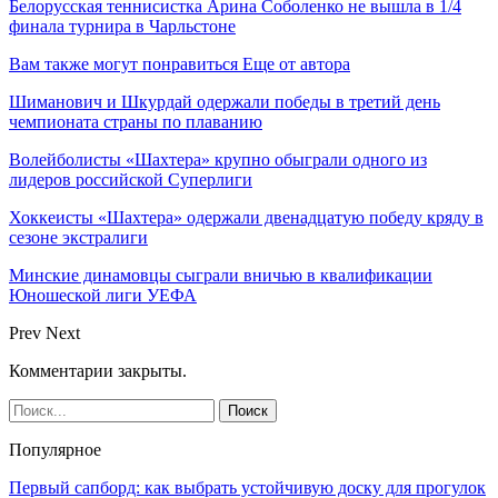
Белорусская теннисистка Арина Соболенко не вышла в 1/4
финала турнира в Чарльстоне
Вам также могут понравиться
Еще от автора
Шиманович и Шкурдай одержали победы в третий день
чемпионата страны по плаванию
Волейболисты «Шахтера» крупно обыграли одного из
лидеров российской Суперлиги
Хоккеисты «Шахтера» одержали двенадцатую победу кряду в
сезоне экстралиги
Минские динамовцы сыграли вничью в квалификации
Юношеской лиги УЕФА
Prev
Next
Комментарии закрыты.
Популярное
Первый сапборд: как выбрать устойчивую доску для прогулок