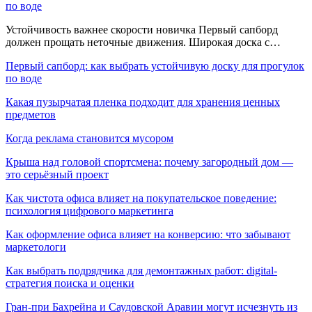
по воде
Устойчивость важнее скорости новичка Первый сапборд
должен прощать неточные движения. Широкая доска с…
Первый сапборд: как выбрать устойчивую доску для прогулок
по воде
Какая пузырчатая пленка подходит для хранения ценных
предметов
Когда реклама становится мусором
Крыша над головой спортсмена: почему загородный дом —
это серьёзный проект
Как чистота офиса влияет на покупательское поведение:
психология цифрового маркетинга
Как оформление офиса влияет на конверсию: что забывают
маркетологи
Как выбрать подрядчика для демонтажных работ: digital-
стратегия поиска и оценки
Гран-при Бахрейна и Саудовской Аравии могут исчезнуть из