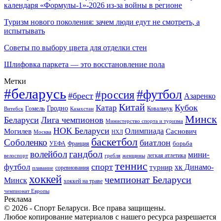
календаря «Формулы-1»-2026 из-за войны в регионе
Туризм нового поколения: зачем люди едут не смотреть, а
испытывать
Советы по выбору цвета для отделки стен
Шлифовка паркета — это восстановление пола
Метки
#беларусь
#футбол
#россия
#брест
Азаренко
Китай
Кубок
Катар
Гомель
Гродно
Казахстан
Ковальчук
Витебск
Минск
Беларуси
Лига чемпионов
Министерство спорта и туризма
НОК Беларуси
Олимпиада
Могилев
Саснович
Москва
НХЛ
баскетбол
Соболенко
биатлон
борьба
УЕФА
Франция
гандбол
волейбол
мини-
легкая атлетика
гребля
женщины
велоспорт
теннис
спорт
футбол
хк Динамо-
турнир
соревнования
плавание
хоккей
чемпионат Беларуси
Минск
хоккей на траве
чемпионат Европы
Реклама
© 2026 - Спорт Беларуси. Все права защищены.
Любое копирование материалов с нашего ресурса разрешается