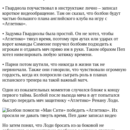
•‎ Гвардиола поучаствовал в инструктаже лично – записал
короткое видеообращение. Там он сказал, что болбои будут
частью большого плана английского клуба на игру с
«Атлетико».
•‎ Задумка Гвардиолы была простой. Он не хотел, чтобы
«Атлетико» тянул время, поэтому при аутах или ударах от
ворот команды Симеоне поручил болбоям подходить к
игрокам и отдавать мяч прямо им в руки. Таким образом Пеп
хотел нивелировать любую затяжку времени.
•‎ Парни потом шутили, что никогда в жизни так не
нервничали. Также они говорили, что чувствовали огромную
гордость, когда их попросили сыграть роль в планах
испанского тренера на такой важный матч.
Один из показательных моментов случился ближе к концу
первого тайма. Болбой после выхода мяча в аут попытался
быстро передать мяч защитнику «Атлетико» Ренану Лоди.
Но затем понял, что Лоди бросать из-за боковой не