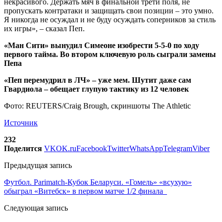
некрасивого. Держать мяч в финальной трети поля, не
пропускать контратаки и защищать свои позиции – это умно.
Я никогда не осуждал и не буду осуждать соперников за стиль
их игры», – сказал Пеп.
«Ман Сити» вынудил Симеоне изобрести 5-5-0 по ходу
первого тайма. Во втором ключевую роль сыграли замены
Пепа
«Пеп перемудрил в ЛЧ» – уже мем. Шутит даже сам
Гвардиола – обещает глупую тактику из 12 человек
Фото: REUTERS/Craig Brough, скриншоты The Athletic
Источник
232
Поделится
VK
OK.ru
Facebook
Twitter
WhatsApp
Telegram
Viber
Предыдущая запись
Футбол. Parimatch-Кубок Беларуси. «Гомель» «всухую»
обыграл «Витебск» в первом матче 1/2 финала
Следующая запись