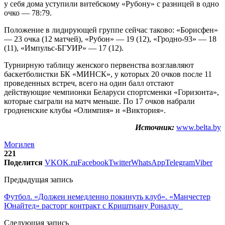
у себя дома уступили витебскому «Рубону» с разницей в одно
очко — 78:79.
Положение в лидирующей группе сейчас таково: «Борисфен»
— 23 очка (12 матчей), «Рубон» — 19 (12), «Гродно-93» — 18
(11), «Импульс-БГУИР» — 17 (12).
Турнирную таблицу женского первенства возглавляют
баскетболистки БК «МИНСК», у которых 20 очков после 11
проведенных встреч, всего на один балл отстают
действующие чемпионки Беларуси спортсменки «Горизонта»,
которые сыграли на матч меньше. По 17 очков набрали
гродненские клубы «Олимпия» и «Виктория».
Источник:
www.belta.by
Могилев
221
Поделится
VK
OK.ru
Facebook
Twitter
WhatsApp
Telegram
Viber
Предыдущая запись
Футбол. «Должен немедленно покинуть клуб». «Манчестер
Юнайтед» расторг контракт с Криштиану Роналду
Следующая запись