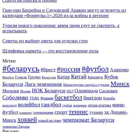
стратегия поиска и оценки
Гран-при Бахрейна и Саудовской Аравии могут исчезнуть из
календаря «Формулы-1»-2026 из-за войны в регионе
Туризм нового поколения: зачем люди едут не смотреть, а
испытывать
Советы по выбору цвета для отделки стен
Шлифовка паркета — это восстановление пола
Метки
#беларусь
#футбол
#россия
#брест
Азаренко
Китай
Кубок
Катар
Гомель
Гродно
Казахстан
Ковальчук
Витебск
Минск
Беларуси
Лига чемпионов
Министерство спорта и туризма
НОК Беларуси
Олимпиада
Могилев
Саснович
Москва
НХЛ
баскетбол
Соболенко
биатлон
борьба
УЕФА
Франция
гандбол
волейбол
мини-
легкая атлетика
гребля
женщины
велоспорт
теннис
спорт
футбол
хк Динамо-
турнир
соревнования
плавание
хоккей
чемпионат Беларуси
Минск
хоккей на траве
чемпионат Европы
Реклама