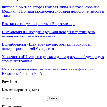
Футбол. ЧМ-2022. Вторая нулевая ничья в Катаре: сборные
Мексики и Польши продемонстрировали несостоятельность в
атаке
Вам также могут понравиться
Еще от автора
Шиманович и Шкурдай одержали победы в третий день
чемпионата страны по плаванию
Волейболисты «Шахтера» крупно обыграли одного из
лидеров российской Суперлиги
Хоккеисты «Шахтера» одержали двенадцатую победу кряду в
сезоне экстралиги
Минские динамовцы сыграли вничью в квалификации
Юношеской лиги УЕФА
Prev
Next
Комментарии закрыты.
Популярное