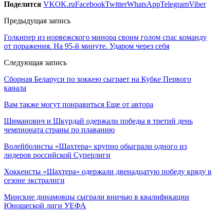
Поделится
VK
OK.ru
Facebook
Twitter
WhatsApp
Telegram
Viber
Предыдущая запись
Голкипер из норвежского минора своим голом спас команду
от поражения. На 95-й минуте. Ударом через себя
Следующая запись
Сборная Беларуси по хоккею сыграет на Кубке Первого
канала
Вам также могут понравиться
Еще от автора
Шиманович и Шкурдай одержали победы в третий день
чемпионата страны по плаванию
Волейболисты «Шахтера» крупно обыграли одного из
лидеров российской Суперлиги
Хоккеисты «Шахтера» одержали двенадцатую победу кряду в
сезоне экстралиги
Минские динамовцы сыграли вничью в квалификации
Юношеской лиги УЕФА