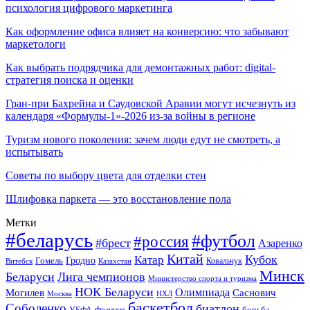
психология цифрового маркетинга
Как оформление офиса влияет на конверсию: что забывают
маркетологи
Как выбрать подрядчика для демонтажных работ: digital-
стратегия поиска и оценки
Гран-при Бахрейна и Саудовской Аравии могут исчезнуть из
календаря «Формулы-1»-2026 из-за войны в регионе
Туризм нового поколения: зачем люди едут не смотреть, а
испытывать
Советы по выбору цвета для отделки стен
Шлифовка паркета — это восстановление пола
Метки
#беларусь
#футбол
#россия
#брест
Азаренко
Китай
Кубок
Катар
Гомель
Гродно
Казахстан
Ковальчук
Витебск
Минск
Беларуси
Лига чемпионов
Министерство спорта и туризма
НОК Беларуси
Олимпиада
Могилев
Саснович
Москва
НХЛ
баскетбол
Соболенко
биатлон
борьба
УЕФА
Франция