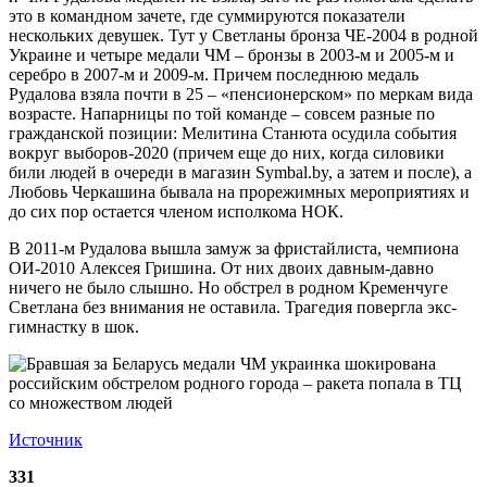
это в командном зачете, где суммируются показатели
нескольких девушек. Тут у Светланы бронза ЧЕ-2004 в родной
Украине и четыре медали ЧМ – бронзы в 2003-м и 2005-м и
серебро в 2007-м и 2009-м. Причем последнюю медаль
Рудалова взяла почти в 25 – «пенсионерском» по меркам вида
возрасте. Напарницы по той команде – совсем разные по
гражданской позиции: Мелитина Станюта осудила события
вокруг выборов-2020 (причем еще до них, когда силовики
били людей в очереди в магазин Symbal.by, а затем и после), а
Любовь Черкашина бывала на прорежимных мероприятиях и
до сих пор остается членом исполкома НОК.
В 2011-м Рудалова вышла замуж за фристайлиста, чемпиона
ОИ-2010 Алексея Гришина. От них двоих давным-давно
ничего не было слышно. Но обстрел в родном Кременчуге
Светлана без внимания не оставила. Трагедия повергла экс-
гимнастку в шок.
Источник
331