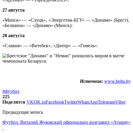
27 августа
«Минск» — «Слуцк», «Энергетик-БГУ» — «Динамо» (Брест),
«Белшина» — «Динамо» (Минск);
28 августа
«Славия» — «Витебск», «Днепр» — «Гомель».
Источник:
www.belta.by
#футбол
225
Поделится
VK
OK.ru
Facebook
Twitter
WhatsApp
Telegram
Viber
Предыдущая запись
Футбол. Виталий Жуковский официально возглавил «Атырау»