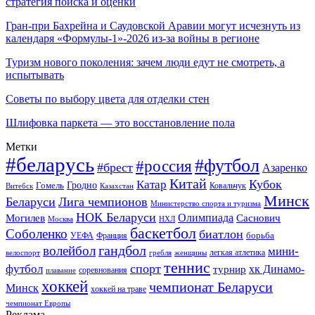
стратегия поиска и оценки
Гран-при Бахрейна и Саудовской Аравии могут исчезнуть из
календаря «Формулы-1»-2026 из-за войны в регионе
Туризм нового поколения: зачем люди едут не смотреть, а
испытывать
Советы по выбору цвета для отделки стен
Шлифовка паркета — это восстановление пола
Метки
#беларусь
#футбол
#россия
#брест
Азаренко
Китай
Кубок
Катар
Гомель
Гродно
Казахстан
Ковальчук
Витебск
Минск
Беларуси
Лига чемпионов
Министерство спорта и туризма
НОК Беларуси
Олимпиада
Могилев
Саснович
Москва
НХЛ
баскетбол
Соболенко
биатлон
борьба
УЕФА
Франция
гандбол
волейбол
мини-
легкая атлетика
гребля
женщины
велоспорт
теннис
спорт
футбол
хк Динамо-
турнир
соревнования
плавание
хоккей
чемпионат Беларуси
Минск
хоккей на траве
чемпионат Европы
Реклама