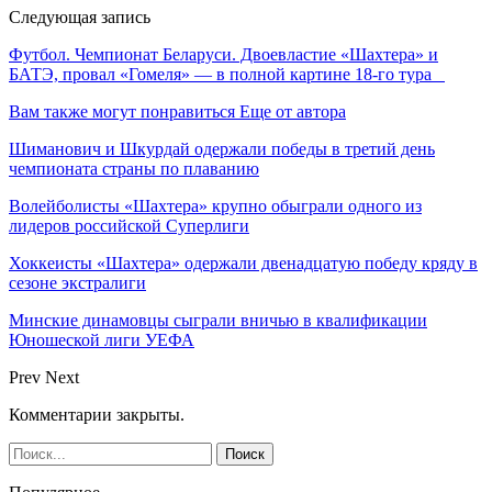
Следующая запись
Футбол. Чемпионат Беларуси. Двоевластие «Шахтера» и
БАТЭ, провал «Гомеля» — в полной картине 18-го тура
Вам также могут понравиться
Еще от автора
Шиманович и Шкурдай одержали победы в третий день
чемпионата страны по плаванию
Волейболисты «Шахтера» крупно обыграли одного из
лидеров российской Суперлиги
Хоккеисты «Шахтера» одержали двенадцатую победу кряду в
сезоне экстралиги
Минские динамовцы сыграли вничью в квалификации
Юношеской лиги УЕФА
Prev
Next
Комментарии закрыты.