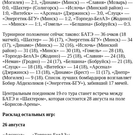
(Могилев) — 2:1, «Динамо» (Минск) — «Славия» (Мозырь) —
0:0, «Шахтер» (Солигорск) — «Ислочь» (Минский район) —
1:0, «Витебск» — «Арсенал» (Дзержинск) — 3:0, «Слуцк» —
«Энергетик-БГУ» (Минск) — 1:2, «Торпедо-БелАЗ» (Жодино)
— «Минск» — 1:1, «Гомель» — «Белшина» (Бобруйск) — 0:3.
Турнирное положение сейчас таково: БАТЭ — 36 очков (18
матчей), «Шахтер» — 36 (17), «Энергетик-БГУ» (Минск) — 34
(17), «Динамо» (Минск) — 32 (16), «Ислочь» (Минский
район) — 31 (18), «Минск» — 30 (18), «Гомель» — 28 (18),
«Торпедо-БелАЗ» (Жодино) — 25 (18), «Славия» — 24 (18),
«Неман» (Гродно) — 24 (17), «Белшина» (Бобруйск) — 21 (18),
«Слуцк» — 18 (18), «Витебск» — 14 (18), «Арсенал»
(Дзержинск) — 13 (18), «Динамо» (Брест) — 11 (17), «Днепр»
(Могилев) — 9 (18). Список лучших бомбардиров возглавляет
Бобир Абдихоликов («Энергетик-БГУ»), забивший 17 мячей.
Центральным поединком 19-го тура станет встреча между
БАТЭ и «Шахтером», которая состоится 28 августа на поле
«Борисов-Арены».
Расклад остальных игр:
26 августа
«Арсенал» — «Торпедо-БелАЗ»;