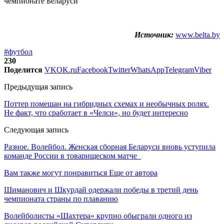
Источник:
www.belta.by
#футбол
230
Поделится
VK
OK.ru
Facebook
Twitter
WhatsApp
Telegram
Viber
Предыдущая запись
Поттер помешан на гибридных схемах и необычных ролях.
Не факт, что сработает в «Челси», но будет интересно
Следующая запись
Разное. Волейбол. Женская сборная Беларуси вновь уступила
команде России в товарищеском матче
Вам также могут понравиться
Еще от автора
Шиманович и Шкурдай одержали победы в третий день
чемпионата страны по плаванию
Волейболисты «Шахтера» крупно обыграли одного из