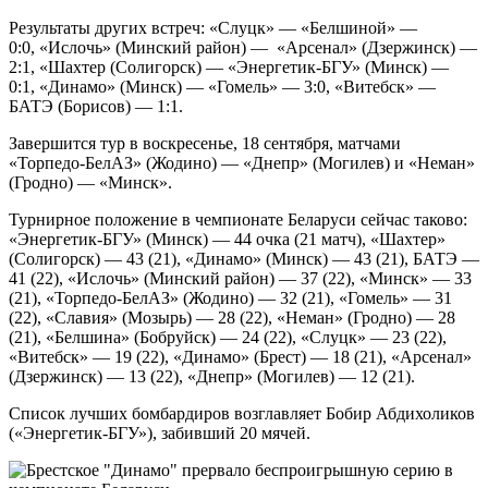
Результаты других встреч: «Слуцк» — «Белшиной» —
0:0, «Ислочь» (Минский район) — «Арсенал» (Дзержинск) —
2:1, «Шахтер (Солигорск) — «Энергетик-БГУ» (Минск) —
0:1, «Динамо» (Минск) — «Гомель» — 3:0, «Витебск» —
БАТЭ (Борисов) — 1:1.
Завершится тур в воскресенье, 18 сентября, матчами
«Торпедо-БелАЗ» (Жодино) — «Днепр» (Могилев) и «Неман»
(Гродно) — «Минск».
Турнирное положение в чемпионате Беларуси сейчас таково:
«Энергетик-БГУ» (Минск) — 44 очка (21 матч), «Шахтер»
(Солигорск) — 43 (21), «Динамо» (Минск) — 43 (21), БАТЭ —
41 (22), «Ислочь» (Минский район) — 37 (22), «Минск» — 33
(21), «Торпедо-БелАЗ» (Жодино) — 32 (21), «Гомель» — 31
(22), «Славия» (Мозырь) — 28 (22), «Неман» (Гродно) — 28
(21), «Белшина» (Бобруйск) — 24 (22), «Слуцк» — 23 (22),
«Витебск» — 19 (22), «Динамо» (Брест) — 18 (21), «Арсенал»
(Дзержинск) — 13 (22), «Днепр» (Могилев) — 12 (21).
Список лучших бомбардиров возглавляет Бобир Абдихоликов
(«Энергетик-БГУ»), забивший 20 мячей.