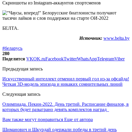
Скриншоты из Instagram-аккаунтов спортсменов
БЕЛТА.
Источник:
www.belta.by
#беларусь
280
Поделится
VK
OK.ru
Facebook
Twitter
WhatsApp
Telegram
Viber
Предыдущая запись
Искусственный интеллект отменил первый гол из-за офсайда!
Четкая 3D-модель эпизода и никаких сомнительных линий
Следующая запись
Олимпиада. Пекин-2022. День третий. Расписание финалов, в
которых будет разыграно девять комплектов наград
Вам также могут понравиться
Еще от автора
Шиманович и Шкурдай одержали победы в третий день