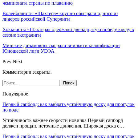
чемпионата страны по плаванию
Волейболисты «Шахтера» крупно обыграли одного из
лидеров российской Суперлиги
Хоккеисты «Шахтера» одержали двенадцатую победу кряду в
сезоне экстралиги
Минские динамовцы сыграли вничью в квалификации
Юношеской лиги УЕФА
Prev
Next
Комментарии закрыты.
Популярное
Первый сапборд: как выбрать устойчивую доску для прогулок
по воде
Устойчивость важнее скорости новичка Первый сапборд
должен прощать неточные движения. Широкая доска с…
Первый сапборд: как выбрать устойчивую доску для прогулок