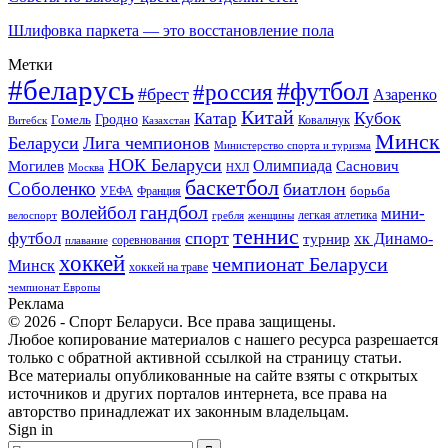
Шлифовка паркета — это восстановление пола
Метки
#беларусь
#футбол
#россия
#брест
Азаренко
Китай
Кубок
Катар
Гомель
Гродно
Казахстан
Ковальчук
Витебск
Минск
Беларуси
Лига чемпионов
Министерство спорта и туризма
НОК Беларуси
Олимпиада
Могилев
Саснович
Москва
НХЛ
баскетбол
Соболенко
биатлон
борьба
УЕФА
Франция
гандбол
волейбол
мини-
легкая атлетика
гребля
женщины
велоспорт
теннис
спорт
футбол
хк Динамо-
турнир
соревнования
плавание
хоккей
чемпионат Беларуси
Минск
хоккей на траве
чемпионат Европы
Реклама
© 2026 - Спорт Беларуси. Все права защищены.
Любое копирование материалов с нашего ресурса разрешается
только с обратной активной ссылкой на страницу статьи.
Все материалы опубликованные на сайте взяты с открытых
источников и других порталов интернета, все права на
авторство принадлежат их законным владельцам.
Sign in