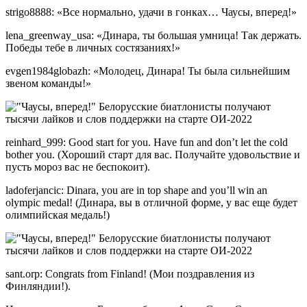
strigo8888: «Все нормально, удачи в гонках… Чаусы, вперед!»
lena_greenway_usa: «Динара, ты большая умница! Так держать.
Победы тебе в личных состязаниях!»
evgen1984globazh: «Молодец, Динара! Ты была сильнейшим
звеном команды!»
reinhard_999: Good start for you. Have fun and don’t let the cold
bother you. (Хороший старт для вас. Получайте удовольствие и
пусть мороз вас не беспокоит).
ladoferjancic: Dinara, you are in top shape and you’ll win an
olympic medal! (Динара, вы в отличной форме, у вас еще будет
олимпийская медаль!)
sant.orp: Congrats from Finland! (Мои поздравления из
Финляндии!).