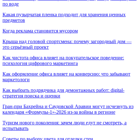
по воде
Какая пузырчатая пленка подходит для хранения ценных
предметов
Когда реклама становится мусором
Крыша над головой спортсмена: почему загородный дом —
это серьёзный проект
Как чистота офиса влияет на покупательское поведение:
психология цифрового маркетинга
Как оформление офиса влияет на конверсию: что забывают
маркетологи
Как выбрать подрядчика для демонтажных работ: digital-
стратегия поиска и оценки
Гран-при Бахрейна и Саудовской Аравии могут исчезнуть из
календаря «Формулы-1»-2026 из-за войны в регионе
Туризм нового поколения: зачем люди едут не смотреть, а
испытывать
Советы по выбору цвета для отделки стен