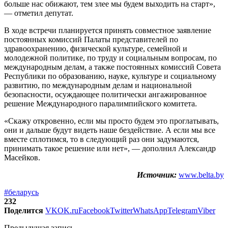
больше нас обижают, тем злее мы будем выходить на старт»,
— отметил депутат.
В ходе встречи планируется принять совместное заявление
постоянных комиссий Палаты представителей по
здравоохранению, физической культуре, семейной и
молодежной политике, по труду и социальным вопросам, по
международным делам, а также постоянных комиссий Совета
Республики по образованию, науке, культуре и социальному
развитию, по международным делам и национальной
безопасности, осуждающее политически ангажированное
решение Международного паралимпийского комитета.
«Скажу откровенно, если мы просто будем это проглатывать,
они и дальше будут видеть наше бездействие. А если мы все
вместе сплотимся, то в следующий раз они задумаются,
принимать такое решение или нет», — дополнил Александр
Масейков.
Источник:
www.belta.by
#беларусь
232
Поделится
VK
OK.ru
Facebook
Twitter
WhatsApp
Telegram
Viber
Предыдущая запись