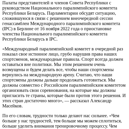
Палаты представителей и членов Совета Республики с
руководством Национального паралимпийского комитета
Республики Беларусь. Парламентарии обсудят ситуацию,
сложившуюся в связи с решением внеочередной сессии
генассамблеи Международного паралимпийского комитета
(IPC) в Берлине от 16 ноября 2022 года о приостановке
членства Национального паралимпийского комитета
Республики Беларусь в IPC.
«Международный паралимпийский комитет в очередной раз
показал свое истинное лицо, грубо нарушив права наших
спортсменов, международные правила. Спорт всегда должен
оставаться вне политики. Мы этим решением очень
возмущены и будем делать все, чтобы наши спортсмены
вернулись на международную арену. Считаю, что наши
спортсмены должны дальше продолжать готовиться. Мы
должны совместно с Российским паралимпийским комитетом
организовать свои соревнования, на которые мы должны
пригласить те страны, которые были против этого решения. И
этих стран достаточно много», — рассказал Александр
Масейков.
По его словам, трудности только делают нас сильнее. «Чем
больше у нас трудностей, тем больше мы можем сплотиться,
больше уделить внимания тренировочному процессу. Чем