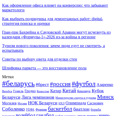
Как оформление офиса влияет на конверсию: что забывают
маркетологи
Как выбрать подрядчика для демонтажных работ: digital-
стратегия поиска и оценки
Гран-при Бахрейна и Саудовской Аравии могут исчезнуть из
календаря «Формулы-1»-2026 из-за войны в регионе
Туризм нового поколения: зачем люди едут не смотреть, а
испытывать
Советы по выбору цвета для отделки стен
Шлифовка паркета — это восстановление пола
Метки
#беларусь
#футбол
#россия
#брест
Азаренко
Китай
Кубок
Катар
Гомель
Гродно
Казахстан
Ковальчук
Витебск
Минск
Беларуси
Лига чемпионов
Министерство спорта и туризма
НОК Беларуси
Олимпиада
Могилев
Саснович
Москва
НХЛ
баскетбол
Соболенко
биатлон
борьба
УЕФА
Франция
гандбол
волейбол
мини-
легкая атлетика
гребля
женщины
велоспорт