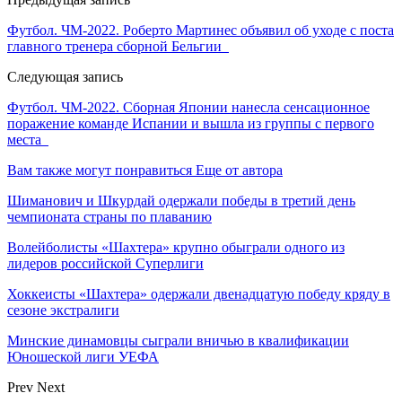
Футбол. ЧМ-2022. Роберто Мартинес объявил об уходе с поста
главного тренера сборной Бельгии
Следующая запись
Футбол. ЧМ-2022. Сборная Японии нанесла сенсационное
поражение команде Испании и вышла из группы с первого
места
Вам также могут понравиться
Еще от автора
Шиманович и Шкурдай одержали победы в третий день
чемпионата страны по плаванию
Волейболисты «Шахтера» крупно обыграли одного из
лидеров российской Суперлиги
Хоккеисты «Шахтера» одержали двенадцатую победу кряду в
сезоне экстралиги
Минские динамовцы сыграли вничью в квалификации
Юношеской лиги УЕФА
Prev
Next