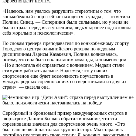
корреспондент БЕЛТА.
«Надеюсь, нам удалось разрушить стереотипы о том, что
конькобежный спорт сейчас находится в упадке, — отметила
Полина Сивец. — Соперники были сильными, но у меня не
было страха перед выступлением, ведь я заранее подготовила
себя морально и психологически».
По словам тренера-преподавателя по конькобежному спорту
Городского центра олимпийского резерва по ледовым
дисциплинам Ларисы Казакевич, Полина волновалась,
потому что она была и капитаном команды, и знаменосцем.
«Но я помогала ей справиться с волнением. Медали стали
стимулом работать дальше. Надеемся, что у наших
спортсменов еще будет возможность поучаствовать в
международных соревнованиях со сверстниками из других
стран», — сказала она.
Серебряный и бронзовый призер международных стартов в
шорт-треке Даниил Бычков обратил внимание, что эти
соревнования значили для спортсменов очень много. «Это
был наш первый настолько крупный старт. Мы старались
достойно представить свою страну. Я, конечно, рассчитывал