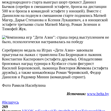
международного старта выиграл шорт-трекист Даниил
Бычков (серебро в смешанной эстафете, бронза на дистанции
500 м и бронза в командной эстафете у юношей). Вместе с
Даниилом на подиум в смешанном старте поднялись Матвей
Магер, Дарья Степанова и Ксения Лукашевич, а в юношеской
эстафете третьими стали Матвей Магер, Роман Зеленин и
Тимофей Жук.
Серебряную медаль на Играх «Дети Азии» завоевали
прыгунья на лыжах с трамплина Ева Бедрицкая и лыжник
Константин Касперович (эстафета дружбы). Обладателями
бронзовых наград турнира в Кузбассе стали фигурист
Василий Бороховский, лыжница Виктория Жемкова (эстафета
дружбы), а также конькобежцы Роман Чернявский, Федор
Данилов и Радомир Минин (командный спринт).
Фото Рамиля Насибулина
Источник:
www.belta.by
#беларусь
269