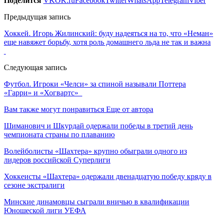
Поделится
VK
OK.ru
Facebook
Twitter
WhatsApp
Telegram
Viber
Предыдущая запись
Хоккей. Игорь Жилинский: буду надеяться на то, что «Неман»
еще навяжет борьбу, хотя роль домашнего льда не так и важна
Следующая запись
Футбол. Игроки «Челси» за спиной называли Поттера
«Гарри» и «Хогвартс»
Вам также могут понравиться
Еще от автора
Шиманович и Шкурдай одержали победы в третий день
чемпионата страны по плаванию
Волейболисты «Шахтера» крупно обыграли одного из
лидеров российской Суперлиги
Хоккеисты «Шахтера» одержали двенадцатую победу кряду в
сезоне экстралиги
Минские динамовцы сыграли вничью в квалификации
Юношеской лиги УЕФА