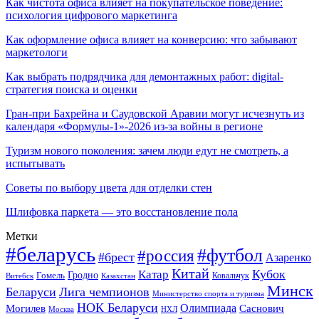
Как чистота офиса влияет на покупательское поведение:
психология цифрового маркетинга
Как оформление офиса влияет на конверсию: что забывают
маркетологи
Как выбрать подрядчика для демонтажных работ: digital-
стратегия поиска и оценки
Гран-при Бахрейна и Саудовской Аравии могут исчезнуть из
календаря «Формулы-1»-2026 из-за войны в регионе
Туризм нового поколения: зачем люди едут не смотреть, а
испытывать
Советы по выбору цвета для отделки стен
Шлифовка паркета — это восстановление пола
Метки
#беларусь
#футбол
#россия
#брест
Азаренко
Китай
Кубок
Катар
Гомель
Гродно
Казахстан
Ковальчук
Витебск
Минск
Беларуси
Лига чемпионов
Министерство спорта и туризма
НОК Беларуси
Олимпиада
Могилев
Саснович
Москва
НХЛ